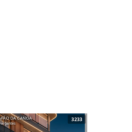
APÃO DA CANOA
3233
vegantes