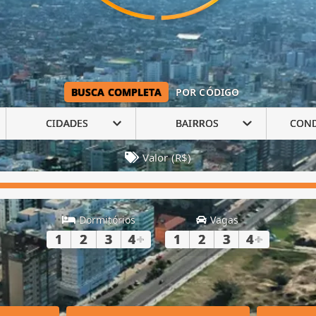
BUSCA COMPLETA
POR CÓDIGO
CIDADES
BAIRROS
CON
Valor (R$)
Dormitórios
Vagas
1
2
3
4
+
1
2
3
4
+