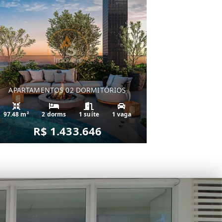
APARTAMENTOS 02 DORMITÓRIOS
97.48 m²
2 dorms
1 suíte
1 vaga
R$ 1.433.646