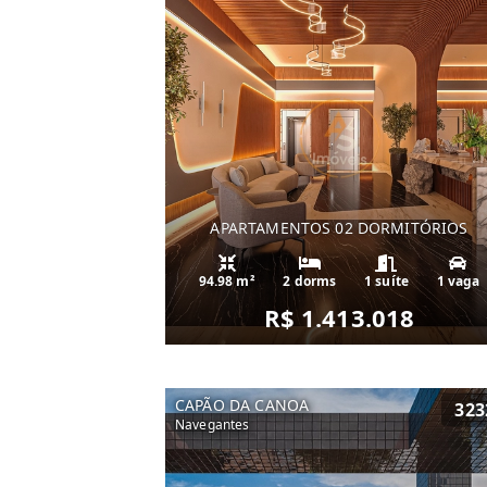
APARTAMENTOS 02 DORMITÓRIOS
94.98 m²
2 dorms
1 suíte
1 vaga
R$ 1.413.018
CAPÃO DA CANOA
323
Navegantes