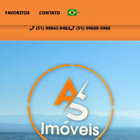
FAVORITOS
CONTATO
(51) 99843-9463
(51) 99689-5986