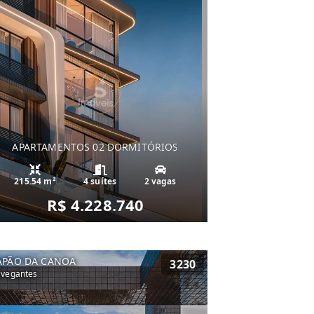
APARTAMENTOS 02 DORMITÓRIOS
215.54 m²
4 suítes
2 vagas
R$ 4.228.740
APÃO DA CANOA
3230
vegantes