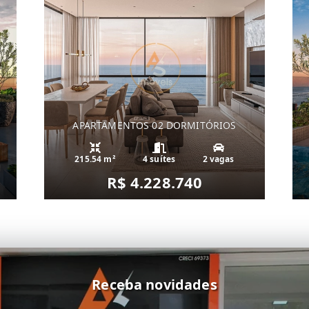
APARTAMENTOS 02 DORMITÓRIOS
215.54 m²
4 suítes
2 vagas
R$ 4.228.740
Receba novidades