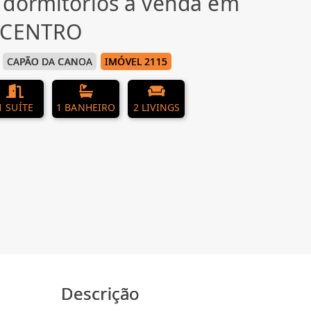
 dormitórios à venda em
, CENTRO
CAPÃO DA CANOA
IMÓVEL 2115
1 SUÍTE
1 BANHEIRO
2 LIVINGS
Descrição