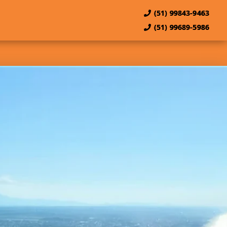
(51) 99843-9463
(51) 99689-5986