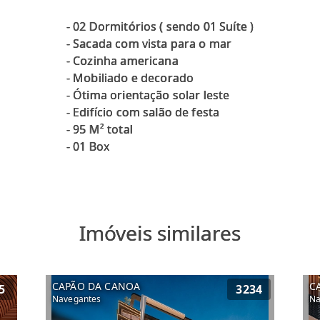
- 02 Dormitórios ( sendo 01 Suíte )
- Sacada com vista para o mar
- Cozinha americana
- Mobiliado e decorado
- Ótima orientação solar leste
- Edifício com salão de festa
- 95 M² total
Imóveis similares
CAPÃO DA CANOA
C
5
3234
Navegantes
Na