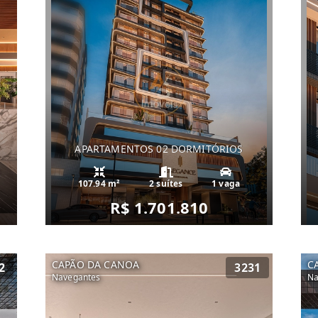
APARTAMENTOS 02 DORMITÓRIOS
107.94 m²
2 suítes
1 vaga
R$ 1.701.810
CAPÃO DA CANOA
C
2
3231
Navegantes
Na