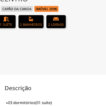
CAPÃO DA CANOA
IMÓVEL 2096
1 SUÍTE
2 BANHEIROS
2 LIVINGS
Descrição
▪03 dormitórios(01 suíte)