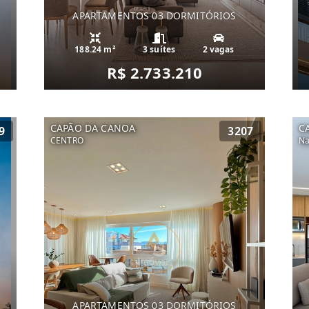
APARTAMENTOS 03 DORMITÓRIOS
188.24 m²
3 suítes
2 vagas
R$ 2.733.210
CAPÃO DA CANOA
C
9
3207
CENTRO
Na
APARTAMENTOS 03 DORMITÓRIOS