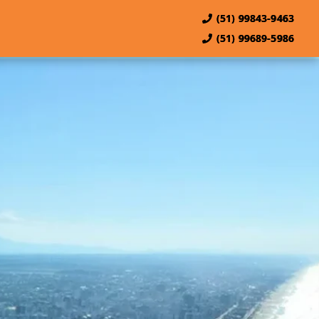
(51) 99843-9463
(51) 99689-5986