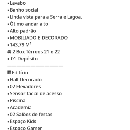
▪Lavabo
▪Banho social
▪Linda vista para a Serra e Lagoa.
▪Ótimo andar alto
▪Alto padrão
▪MOBILIADO E DECORADO
▪143,79 M²
🚘 2 Box Térreos 21 e 22
▪ 01 Depósito
————————————
🏢Edifício
▪Hall Decorado
▪02 Elevadores
▪Sensor facial de acesso
▪Piscina
▪Academia
▪02 Salões de festas
▪Espaço Kids
▪Espaço Gamer