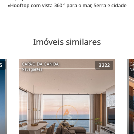
Imóveis similares
CAPÃO DA CANOA
C
5
3222
Navegantes
Na