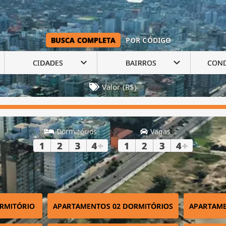
BUSCA COMPLETA
POR CÓDIGO
CIDADES
BAIRROS
CON
Valor (R$)
Dormitórios
Vagas
1
2
3
4
+
1
2
3
4
+
RMITÓRIO
APARTAMENTOS 02 DORMITÓRIOS
APARTAME