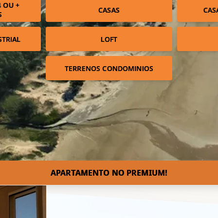
 OU +
CASAS
CAS
S
STRIAL
LOFT
TERRENOS CONDOMINIOS
APARTAMENTO NO PREMIUM!