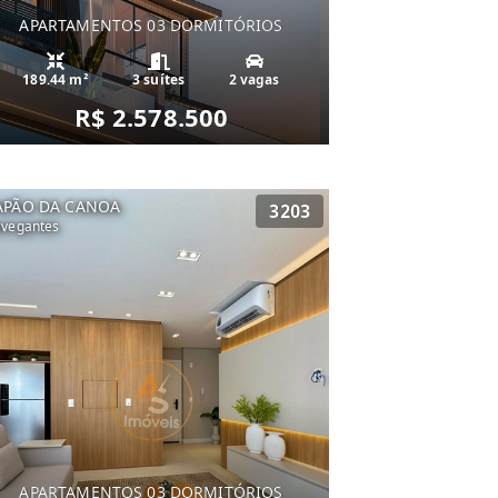
APARTAMENTOS 03 DORMITÓRIOS
189.44 m²
3 suítes
2 vagas
R$ 2.578.500
APÃO DA CANOA
3203
vegantes
APARTAMENTOS 03 DORMITÓRIOS