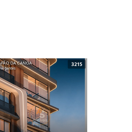
APÃO DA CANOA
3215
vegantes