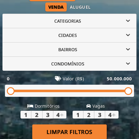
VENDA
ALUGUEL
CATEGORIAS
CIDADES
BAIRROS
CONDOMÍNIOS
0
Valor (R$)
50.000.000
Dormitórios
Vagas
1
2
3
4
+
1
2
3
4
+
LIMPAR FILTROS