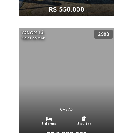
R$ 550.000
XANGRI-LÁ
2998
Noica do Mar
CASAS
5 dorms
5 suítes