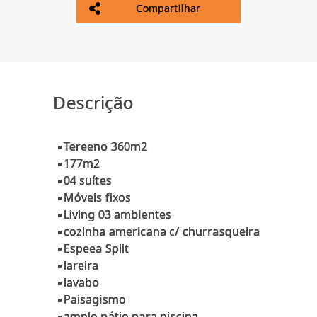
Compartilhar
Descrição
▪Tereeno 360m2
▪177m2
▪04 suítes
▪Móveis fixos
▪Living 03 ambientes
▪cozinha americana c/ churrasqueira
▪Espeea Split
▪lareira
▪lavabo
▪Paisagismo