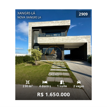
XANGRI-LÁ
2909
NOVA XANGRI LA
CASAS
230 m²
4 dorms
1 suíte
2 vagas
R$ 1.650.000