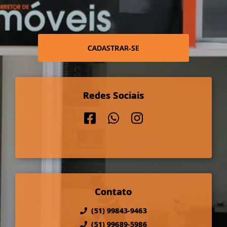
CADASTRAR-SE
Redes Sociais
Contato
(51) 99843-9463
(51) 99689-5986