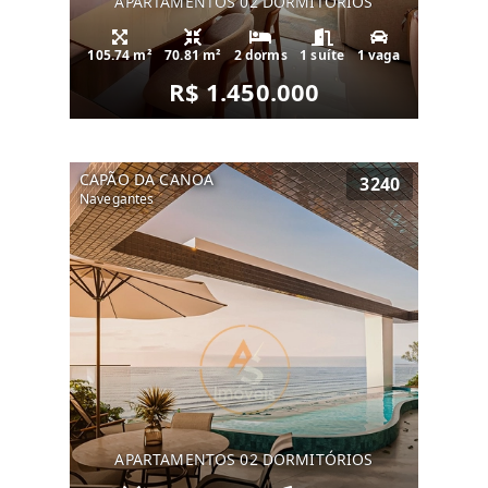
APARTAMENTOS 02 DORMITÓRIOS
105.74 m²
70.81 m²
2 dorms
1 suíte
1 vaga
R$ 1.450.000
CAPÃO DA CANOA
3240
Navegantes
APARTAMENTOS 02 DORMITÓRIOS