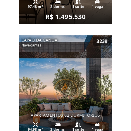
97.48 m²
2 dorms
1 suíte
1 vaga
R$ 1.495.530
CAPÃO DA CANOA
3239
Navegantes
APARTAMENTOS 02 DORMITÓRIOS
94.98 m²
2 dorms
1 suíte
1 vaga