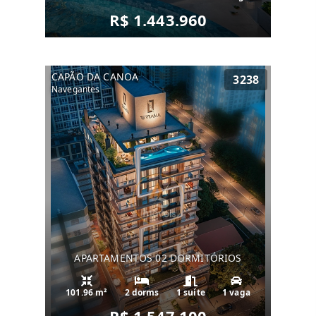
R$ 1.443.960
CAPÃO DA CANOA
3238
Navegantes
APARTAMENTOS 02 DORMITÓRIOS
101.96 m²
2 dorms
1 suíte
1 vaga