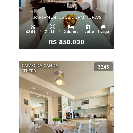
APARTAMENTOS 02 DORMITÓRIOS
102.69 m²
71.15 m²
2 dorms
1 suíte
1 vaga
R$ 850.000
CAPÃO DA CANOA
3243
CENTRO