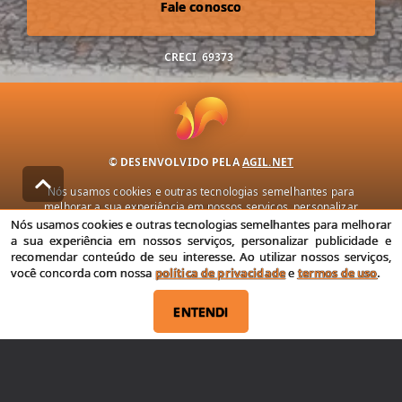
Fale conosco
CRECI
69373
© DESENVOLVIDO PELA
AGIL.NET
Nós usamos cookies e outras tecnologias semelhantes para
melhorar a sua experiência em nossos serviços, personalizar
publicidade e recomendar conteúdo de seu interesse. Ao utilizar
Nós usamos cookies e outras tecnologias semelhantes para melhorar
nossos serviços, você concorda com nossa política de privacidade e
a sua experiência em nossos serviços, personalizar publicidade e
termos de uso.
recomendar conteúdo de seu interesse. Ao utilizar nossos serviços,
você concorda com nossa
política de privacidade
e
termos de uso
.
Política de Privacidade
Termos de uso
ENTENDI