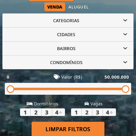
VENDA
ALUGUEL
CATEGORIAS
CIDADES
BAIRROS
CONDOMÍNIOS
0
Valor (R$)
50.000.000
Dormitórios
Vagas
1
2
3
4
+
1
2
3
4
+
LIMPAR FILTROS