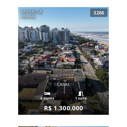
XANGRI-LÁ
3266
Atlantida
CASAS
4 dorms
1 suíte
R$ 1.300.000