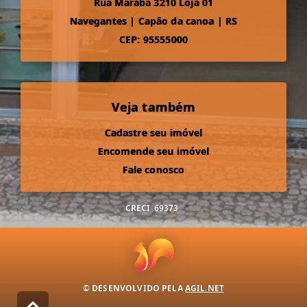
Rua Maraba 3210 Loja 01
Navegantes
|
Capão da canoa
|
RS
CEP: 95555000
Veja também
Cadastre seu imóvel
Encomende seu imóvel
Fale conosco
CRECI
69373
© DESENVOLVIDO PELA
AGIL.NET