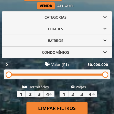
VENDA
ALUGUEL
CATEGORIAS
CIDADES
BAIRROS
CONDOMÍNIOS
0
Valor (R$)
50.000.000
Dormitórios
Vagas
1
2
3
4
+
1
2
3
4
+
LIMPAR FILTROS