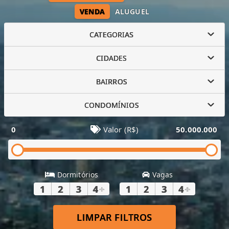
VENDA
ALUGUEL
CATEGORIAS
CIDADES
BAIRROS
CONDOMÍNIOS
0
Valor (R$)
50.000.000
Dormitórios
Vagas
1
2
3
4
+
1
2
3
4
+
LIMPAR FILTROS