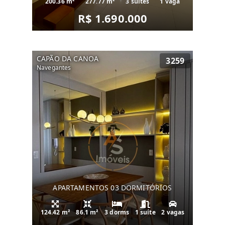
200.36 m²
277.77 m²
3 suítes
1 vaga
R$ 1.690.000
CAPÃO DA CANOA
3259
Navegantes
APARTAMENTOS 03 DORMITÓRIOS
124.42 m²
86.1 m²
3 dorms
1 suíte
2 vagas