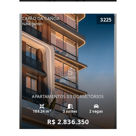
CAPÃO DA CANOA
3225
Navegantes
APARTAMENTOS 03 DORMITÓRIOS
188.24 m²
3 suítes
2 vagas
R$ 2.836.350