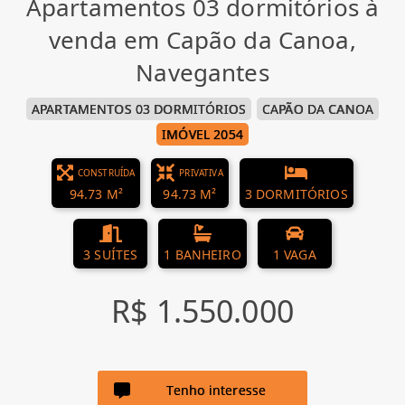
Apartamentos 03 dormitórios à
venda em Capão da Canoa,
Navegantes
APARTAMENTOS 03 DORMITÓRIOS
CAPÃO DA CANOA
IMÓVEL 2054
CONSTRUÍDA
PRIVATIVA
94.73 M²
94.73 M²
3 DORMITÓRIOS
3 SUÍTES
1 BANHEIRO
1 VAGA
R$ 1.550.000
Tenho interesse