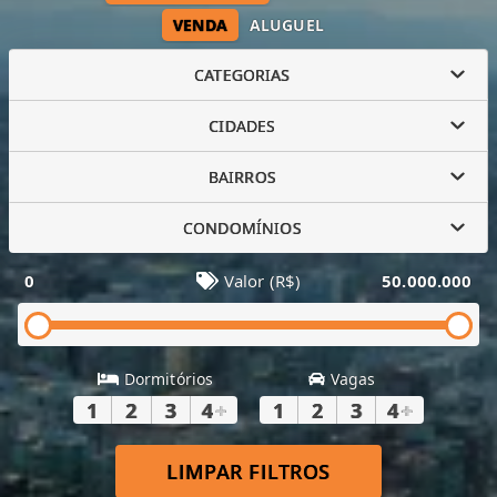
VENDA
ALUGUEL
CATEGORIAS
CIDADES
BAIRROS
CONDOMÍNIOS
0
Valor (R$)
50.000.000
Dormitórios
Vagas
1
2
3
4
+
1
2
3
4
+
LIMPAR FILTROS