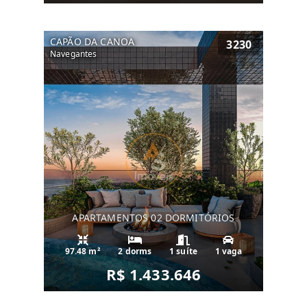
CAPÃO DA CANOA
3230
Navegantes
APARTAMENTOS 02 DORMITÓRIOS
97.48 m²
2 dorms
1 suíte
1 vaga
R$ 1.433.646