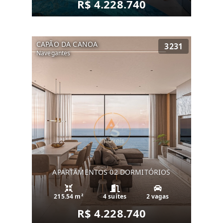
R$ 4.228.740
CAPÃO DA CANOA
3231
Navegantes
APARTAMENTOS 02 DORMITÓRIOS
215.54 m²
4 suítes
2 vagas
R$ 4.228.740