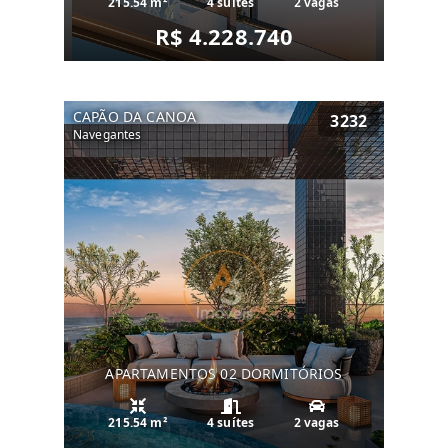
215.54 m²
4 suítes
2 vagas
R$ 4.228.740
CAPÃO DA CANOA
3232
Navegantes
APARTAMENTOS 02 DORMITÓRIOS
215.54 m²
4 suítes
2 vagas