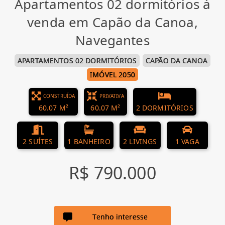
Apartamentos 02 dormitórios à
venda em Capão da Canoa,
Navegantes
APARTAMENTOS 02 DORMITÓRIOS
CAPÃO DA CANOA
IMÓVEL 2050
CONSTRUÍDA
PRIVATIVA
60.07 M²
60.07 M²
2 DORMITÓRIOS
2 SUÍTES
1 BANHEIRO
2 LIVINGS
1 VAGA
R$ 790.000
Tenho interesse