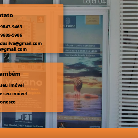
ntato
99843-9463
99689-5986
odasilva@gmail.com
s@gmail.com
 também
 seu imóvel
 seu imóvel
conosco