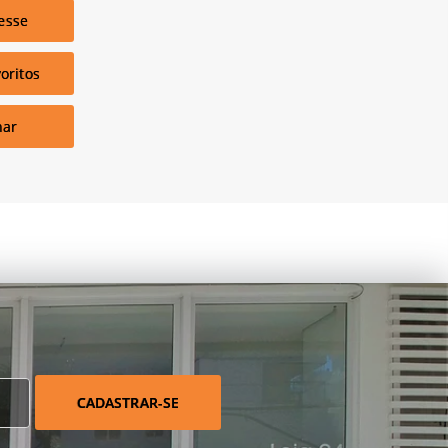
esse
oritos
har
CADASTRAR-SE