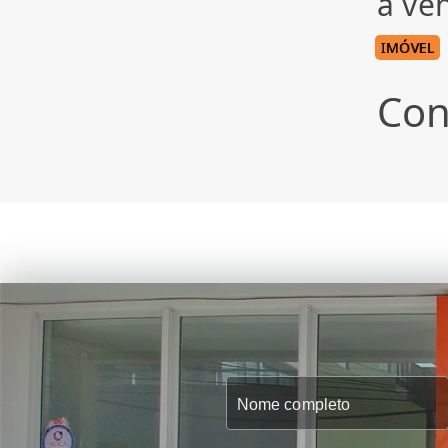
à ve
IMÓVEL
Con