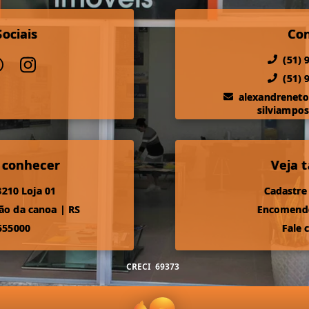
ociais
Co
(51) 
(51) 
alexandrenet
silviampo
 conhecer
Veja
210 Loja 01
Cadastre
ão da canoa
|
RS
Encomende
555000
Fale 
CRECI
69373