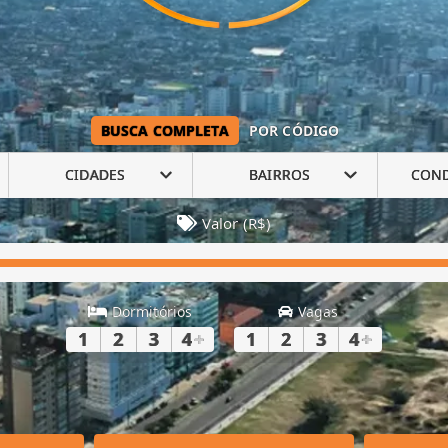
BUSCA COMPLETA
POR CÓDIGO
CIDADES
BAIRROS
CON
Valor (R$)
Dormitórios
Vagas
1
2
3
4
+
1
2
3
4
+