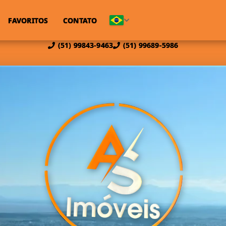
FAVORITOS
CONTATO
(51) 99843-9463
(51) 99689-5986