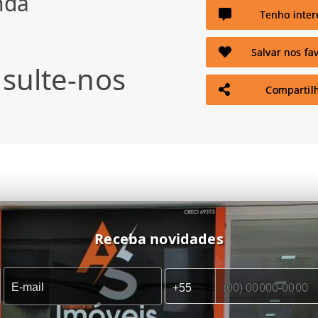
nda
Tenho inter
Salvar nos fav
sulte-nos
Compartil
Receba novidades