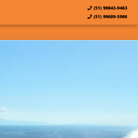
(51) 99843-9463
(51) 99689-5986