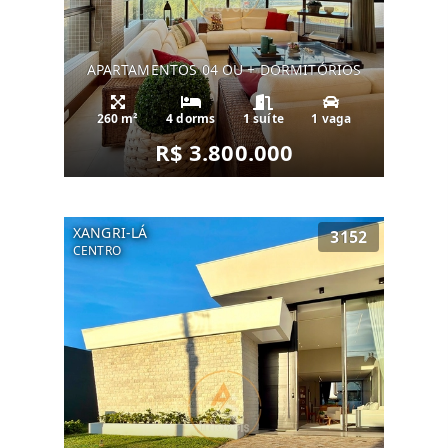
APARTAMENTOS 04 OU + DORMITÓRIOS
260 m²
4 dorms
1 suíte
1 vaga
R$ 3.800.000
XANGRI-LÁ
3152
CENTRO