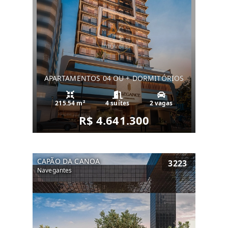
APARTAMENTOS 04 OU + DORMITÓRIOS
215.54 m²
4 suítes
2 vagas
R$ 4.641.300
CAPÃO DA CANOA
3223
Navegantes