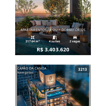
APARTAMENTOS 04 OU + DORMITÓRIOS
217.64 m²
4 suítes
2 vagas
R$ 3.403.620
CAPÃO DA CANOA
3213
Navegantes