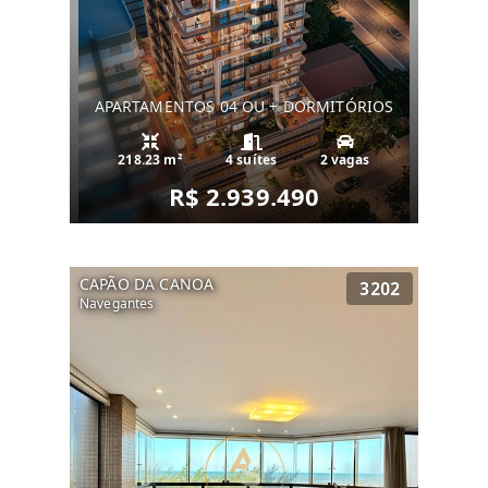
APARTAMENTOS 04 OU + DORMITÓRIOS
218.23 m²
4 suítes
2 vagas
R$ 2.939.490
CAPÃO DA CANOA
3202
Navegantes