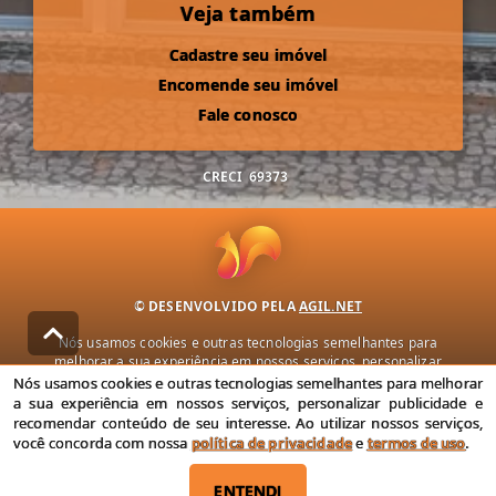
Veja também
Cadastre seu imóvel
Encomende seu imóvel
Fale conosco
CRECI
69373
© DESENVOLVIDO PELA
AGIL.NET
Nós usamos cookies e outras tecnologias semelhantes para
melhorar a sua experiência em nossos serviços, personalizar
publicidade e recomendar conteúdo de seu interesse. Ao utilizar
Nós usamos cookies e outras tecnologias semelhantes para melhorar
nossos serviços, você concorda com nossa política de privacidade e
a sua experiência em nossos serviços, personalizar publicidade e
termos de uso.
recomendar conteúdo de seu interesse. Ao utilizar nossos serviços,
você concorda com nossa
política de privacidade
e
termos de uso
.
Política de Privacidade
Termos de uso
ENTENDI