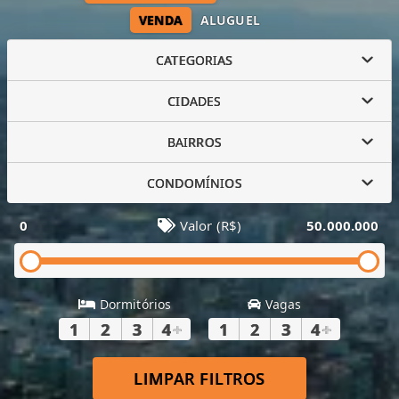
VENDA
ALUGUEL
CATEGORIAS
CIDADES
BAIRROS
CONDOMÍNIOS
0
Valor (R$)
50.000.000
Dormitórios
Vagas
1
2
3
4
+
1
2
3
4
+
LIMPAR FILTROS