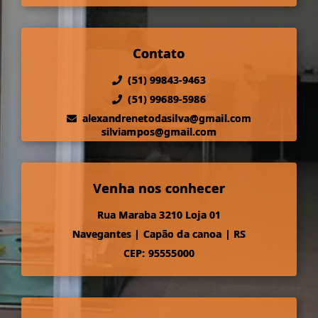
Contato
(51) 99843-9463
(51) 99689-5986
alexandrenetodasilva@gmail.com
silviampos@gmail.com
Venha nos conhecer
Rua Maraba 3210 Loja 01
Navegantes
|
Capão da canoa
|
RS
CEP: 95555000