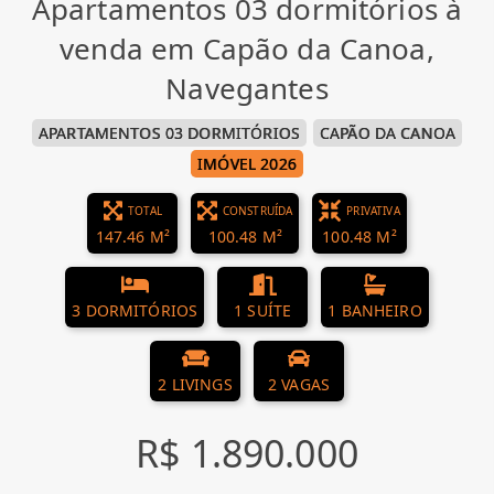
Apartamentos 03 dormitórios à
venda em Capão da Canoa,
Navegantes
APARTAMENTOS 03 DORMITÓRIOS
CAPÃO DA CANOA
IMÓVEL 2026
TOTAL
CONSTRUÍDA
PRIVATIVA
147.46 M²
100.48 M²
100.48 M²
3 DORMITÓRIOS
1 SUÍTE
1 BANHEIRO
2 LIVINGS
2 VAGAS
R$ 1.890.000