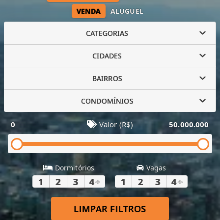
VENDA
ALUGUEL
CATEGORIAS
CIDADES
BAIRROS
CONDOMÍNIOS
0
Valor (R$)
50.000.000
Dormitórios
Vagas
1
2
3
4
+
1
2
3
4
+
LIMPAR FILTROS