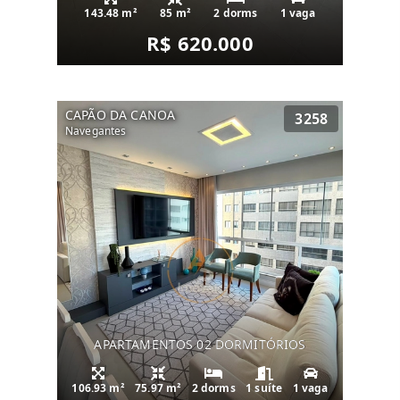
143.48 m²
85 m²
2 dorms
1 vaga
R$ 620.000
CAPÃO DA CANOA
3258
Navegantes
APARTAMENTOS 02 DORMITÓRIOS
106.93 m²
75.97 m²
2 dorms
1 suíte
1 vaga