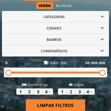
VENDA
ALUGUEL
CATEGORIAS
CIDADES
BAIRROS
CONDOMÍNIOS
0
Valor (R$)
50.000.000
Dormitórios
Vagas
1
2
3
4
+
1
2
3
4
+
LIMPAR FILTROS