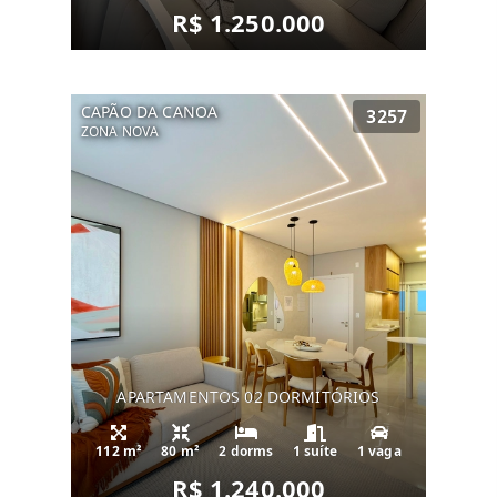
R$ 1.250.000
CAPÃO DA CANOA
3257
ZONA NOVA
APARTAMENTOS 02 DORMITÓRIOS
112 m²
80 m²
2 dorms
1 suíte
1 vaga
R$ 1.240.000