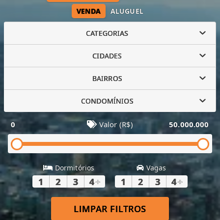
VENDA
ALUGUEL
CATEGORIAS
CIDADES
BAIRROS
CONDOMÍNIOS
0
Valor (R$)
50.000.000
Dormitórios
Vagas
1
2
3
4
+
1
2
3
4
+
LIMPAR FILTROS