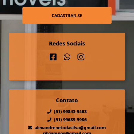
CADASTRAR-SE
Redes Sociais
Contato
(51) 99843-9463
(51) 99689-5986
alexandrenetodasilva@gmail.com
silviampos@gmail.com