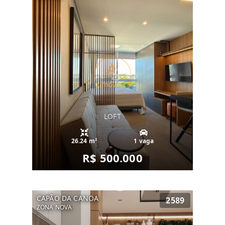
LOFT
26.24 m²
1 vaga
R$ 500.000
CAPÃO DA CANOA
2589
ZONA NOVA