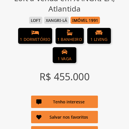
Atlantida
LOFT
XANGRI-LÁ
IMÓVEL 1991
1 DORMITÓRIO
1 BANHEIRO
1 LIVING
1 VAGA
R$ 455.000
Tenho interesse
Salvar nos favoritos