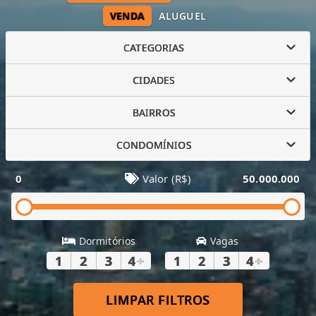
VENDA
ALUGUEL
CATEGORIAS
CIDADES
BAIRROS
CONDOMÍNIOS
0
Valor (R$)
50.000.000
Dormitórios
Vagas
1
2
3
4
+
1
2
3
4
+
LIMPAR FILTROS