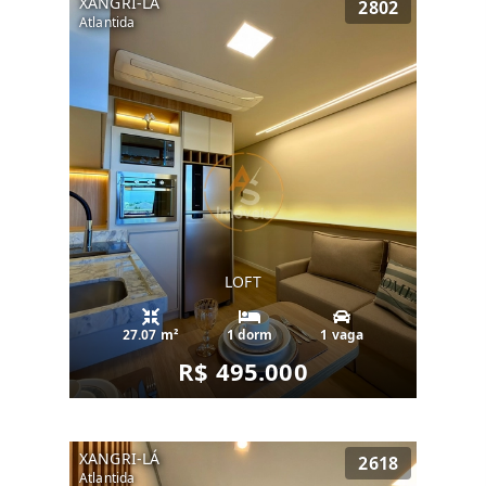
XANGRI-LÁ
2802
Atlantida
LOFT
27.07 m²
1 dorm
1 vaga
R$ 495.000
XANGRI-LÁ
2618
Atlantida