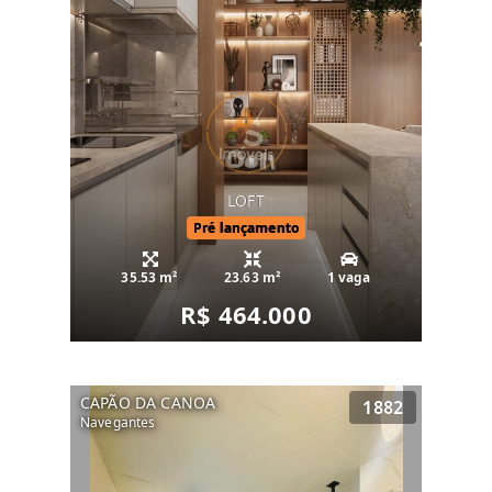
LOFT
Pré lançamento
35.53 m²
23.63 m²
1 vaga
R$ 464.000
CAPÃO DA CANOA
1882
Navegantes