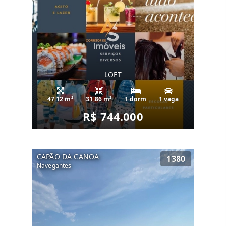
LOFT
47.12 m²
31.86 m²
1 dorm
1 vaga
R$ 744.000
CAPÃO DA CANOA
1380
Navegantes