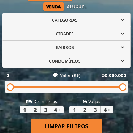
VENDA
ALUGUEL
CATEGORIAS
CIDADES
BAIRROS
CONDOMÍNIOS
0
Valor (R$)
50.000.000
Dormitórios
Vagas
1
2
3
4
+
1
2
3
4
+
LIMPAR FILTROS