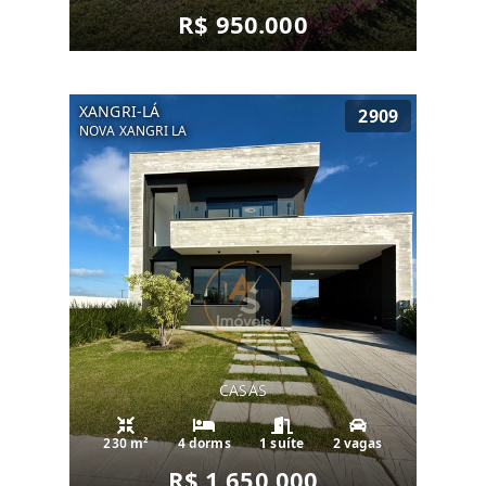
R$ 950.000
XANGRI-LÁ
2909
NOVA XANGRI LA
CASAS
230 m²
4 dorms
1 suíte
2 vagas
R$ 1.650.000