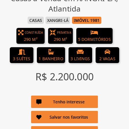
Atlantida
CASAS
XANGRI-LÁ
IMÓVEL 1981
CONSTRUÍDA
PRIVATIVA
290 M²
290 M²
5 DORMITÓRIOS
3 SUÍTES
1 BANHEIRO
3 LIVINGS
2 VAGAS
R$ 2.200.000
Tenho interesse
Salvar nos favoritos