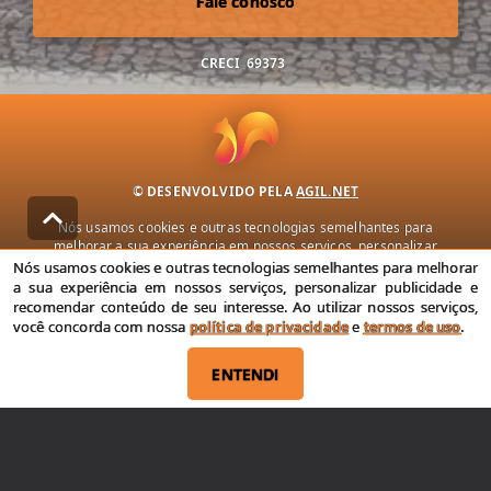
Fale conosco
CRECI
69373
© DESENVOLVIDO PELA
AGIL.NET
Nós usamos cookies e outras tecnologias semelhantes para
melhorar a sua experiência em nossos serviços, personalizar
publicidade e recomendar conteúdo de seu interesse. Ao utilizar
Nós usamos cookies e outras tecnologias semelhantes para melhorar
nossos serviços, você concorda com nossa política de privacidade e
a sua experiência em nossos serviços, personalizar publicidade e
termos de uso.
recomendar conteúdo de seu interesse. Ao utilizar nossos serviços,
você concorda com nossa
política de privacidade
e
termos de uso
.
Política de Privacidade
Termos de uso
ENTENDI