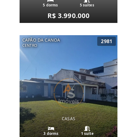
5 dorms
5 suítes
R$ 3.990.000
CAPÃO DA CANOA
2981
CENTRO
CASAS
3 dorms
1 suíte