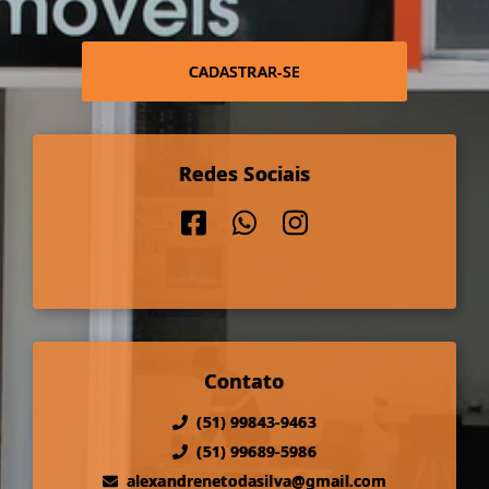
CADASTRAR-SE
Redes Sociais
Contato
(51) 99843-9463
(51) 99689-5986
alexandrenetodasilva@gmail.com