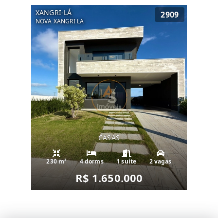
XANGRI-LÁ
2909
NOVA XANGRI LA
CASAS
230 m²
4 dorms
1 suíte
2 vagas
R$ 1.650.000