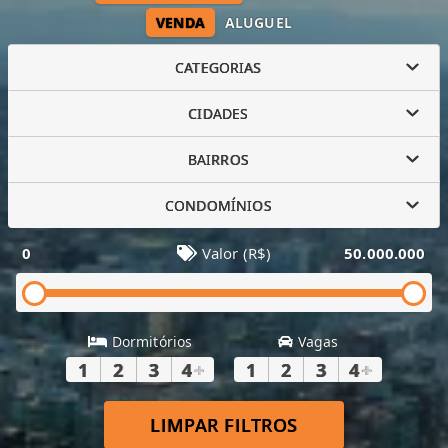
VENDA
ALUGUEL
CATEGORIAS
CIDADES
BAIRROS
CONDOMÍNIOS
0
Valor (R$)
50.000.000
Dormitórios
Vagas
1
2
3
4
+
1
2
3
4
+
LIMPAR FILTROS