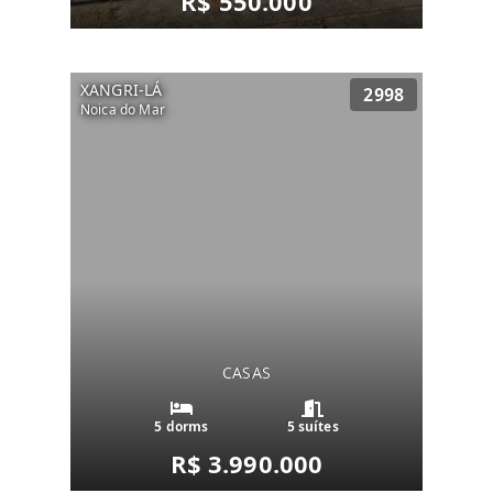
R$ 550.000
XANGRI-LÁ
2998
Noica do Mar
CASAS
5 dorms
5 suítes
R$ 3.990.000