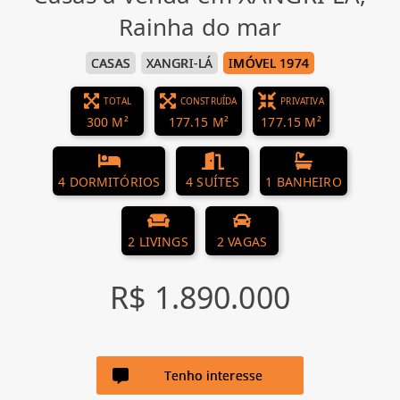
Rainha do mar
CASAS
XANGRI-LÁ
IMÓVEL 1974
TOTAL
CONSTRUÍDA
PRIVATIVA
300 M²
177.15 M²
177.15 M²
4 DORMITÓRIOS
4 SUÍTES
1 BANHEIRO
2 LIVINGS
2 VAGAS
R$ 1.890.000
Tenho interesse