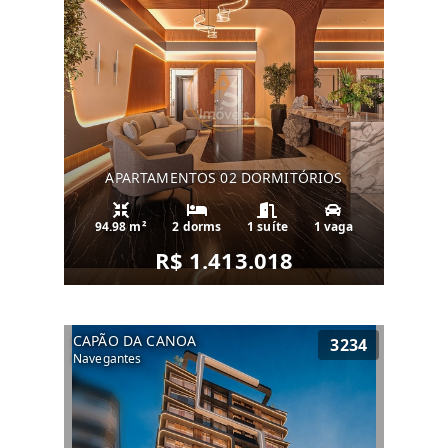
APARTAMENTOS 02 DORMITÓRIOS
94.98 m²
2 dorms
1 suíte
1 vaga
R$ 1.413.018
CAPÃO DA CANOA
3234
Navegantes