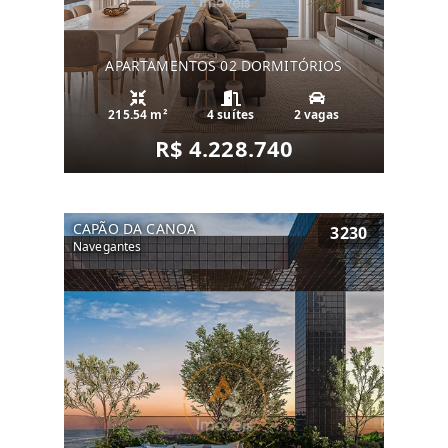
APARTAMENTOS 02 DORMITÓRIOS
215.54 m²
4 suítes
2 vagas
R$ 4.228.740
CAPÃO DA CANOA
3230
Navegantes