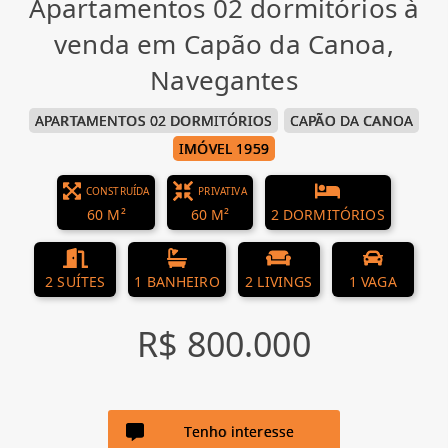
Apartamentos 02 dormitórios à
venda em Capão da Canoa,
Navegantes
APARTAMENTOS 02 DORMITÓRIOS
CAPÃO DA CANOA
IMÓVEL 1959
CONSTRUÍDA
PRIVATIVA
60 M²
60 M²
2 DORMITÓRIOS
2 SUÍTES
1 BANHEIRO
2 LIVINGS
1 VAGA
R$ 800.000
Tenho interesse