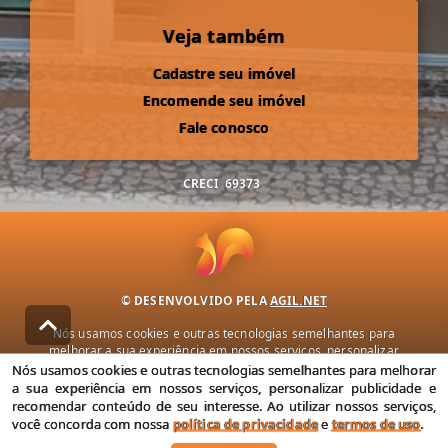
Veja também
Cadastre seu imóvel
Encomende seu imóvel
Fale conosco
CRECI
69373
© DESENVOLVIDO PELA
AGIL.NET
Nós usamos cookies e outras tecnologias semelhantes para
melhorar a sua experiência em nossos serviços, personalizar
publicidade e recomendar conteúdo de seu interesse. Ao utilizar
Nós usamos cookies e outras tecnologias semelhantes para melhorar
nossos serviços, você concorda com nossa política de privacidade e
a sua experiência em nossos serviços, personalizar publicidade e
termos de uso.
recomendar conteúdo de seu interesse. Ao utilizar nossos serviços,
você concorda com nossa
política de privacidade
e
termos de uso
.
Política de Privacidade
Termos de uso