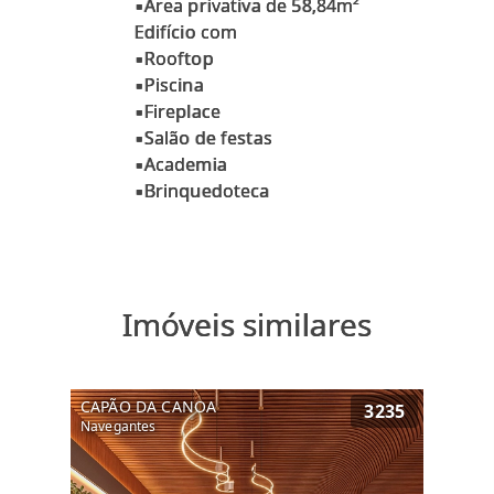
▪Área privativa de 58,84m²
Edifício com
▪Rooftop
▪Piscina
▪Fireplace
▪Salão de festas
▪Academia
Imóveis similares
CAPÃO DA CANOA
3235
Navegantes