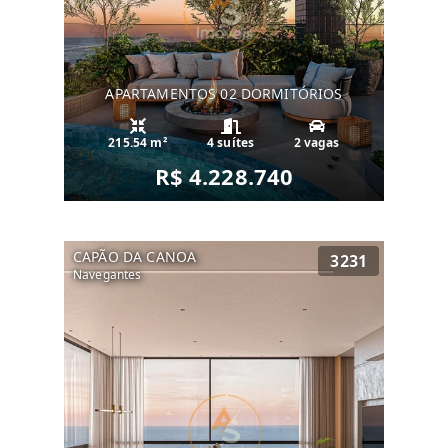
APARTAMENTOS 02 DORMITÓRIOS
215.54 m²
4 suítes
2 vagas
R$ 4.228.740
CAPÃO DA CANOA
3231
Navegantes