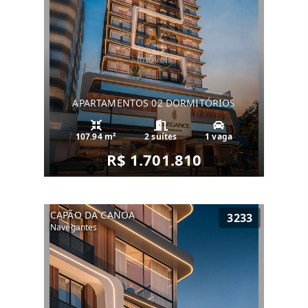
APARTAMENTOS 02 DORMITÓRIOS
107.94 m²
2 suítes
1 vaga
R$ 1.701.810
CAPÃO DA CANOA
3233
Navegantes