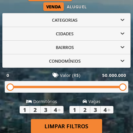
VENDA
ALUGUEL
CATEGORIAS
CIDADES
BAIRROS
CONDOMÍNIOS
0
Valor (R$)
50.000.000
Dormitórios
Vagas
1
2
3
4
+
1
2
3
4
+
LIMPAR FILTROS