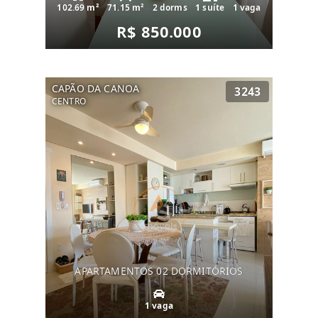
102.69 m²
71.15 m²
2 dorms
1 suíte
1 vaga
R$ 850.000
CAPÃO DA CANOA
3243
CENTRO
APARTAMENTOS 02 DORMITÓRIOS
1 vaga