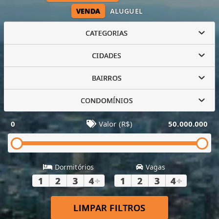
VENDA
ALUGUEL
CATEGORIAS
CIDADES
BAIRROS
CONDOMÍNIOS
0
Valor (R$)
50.000.000
Dormitórios
Vagas
1
2
3
4
+
1
2
3
4
+
LIMPAR FILTROS