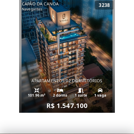
CAPÃO DA CANOA
3238
Navegantes
APARTAMENTOS 02 DORMITÓRIOS
101.96 m²
2 dorms
1 suíte
1 vaga
R$ 1.547.100