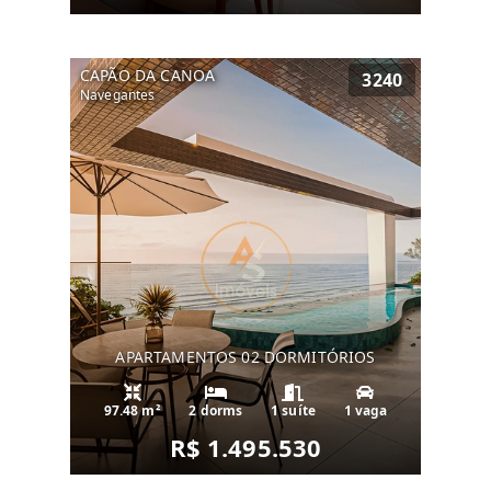
CAPÃO DA CANOA
3240
Navegantes
APARTAMENTOS 02 DORMITÓRIOS
97.48 m²
2 dorms
1 suíte
1 vaga
R$ 1.495.530