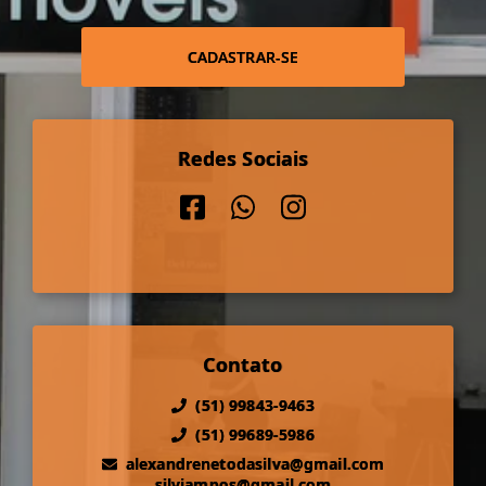
CADASTRAR-SE
Redes Sociais
Contato
(51) 99843-9463
(51) 99689-5986
alexandrenetodasilva@gmail.com
silviampos@gmail.com