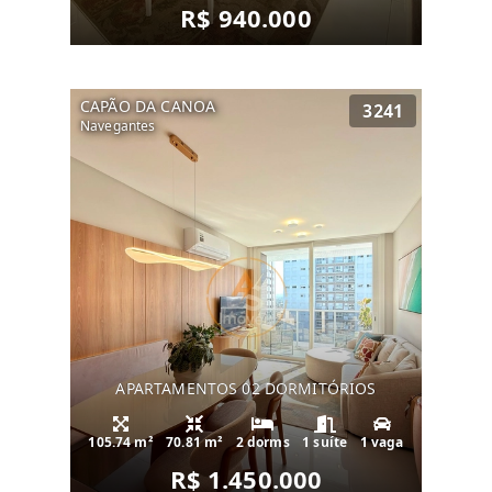
R$ 940.000
CAPÃO DA CANOA
3241
Navegantes
APARTAMENTOS 02 DORMITÓRIOS
105.74 m²
70.81 m²
2 dorms
1 suíte
1 vaga
R$ 1.450.000