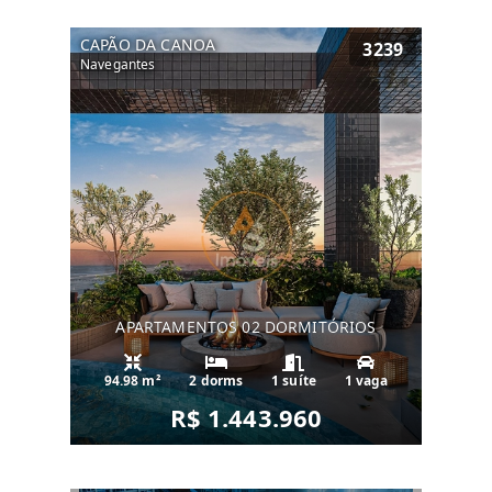
CAPÃO DA CANOA
3239
Navegantes
APARTAMENTOS 02 DORMITÓRIOS
94.98 m²
2 dorms
1 suíte
1 vaga
R$ 1.443.960