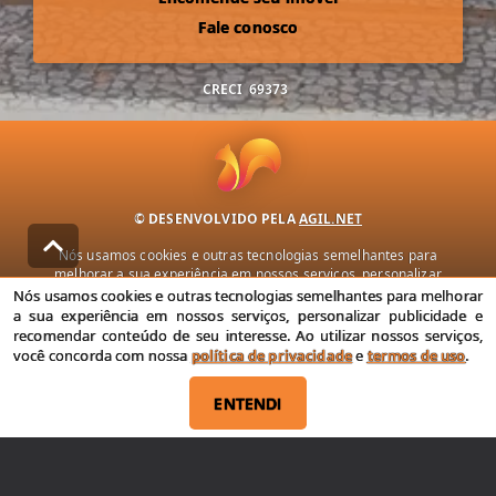
Fale conosco
CRECI
69373
© DESENVOLVIDO PELA
AGIL.NET
Nós usamos cookies e outras tecnologias semelhantes para
melhorar a sua experiência em nossos serviços, personalizar
publicidade e recomendar conteúdo de seu interesse. Ao utilizar
Nós usamos cookies e outras tecnologias semelhantes para melhorar
nossos serviços, você concorda com nossa política de privacidade e
a sua experiência em nossos serviços, personalizar publicidade e
termos de uso.
recomendar conteúdo de seu interesse. Ao utilizar nossos serviços,
você concorda com nossa
política de privacidade
e
termos de uso
.
Política de Privacidade
Termos de uso
ENTENDI