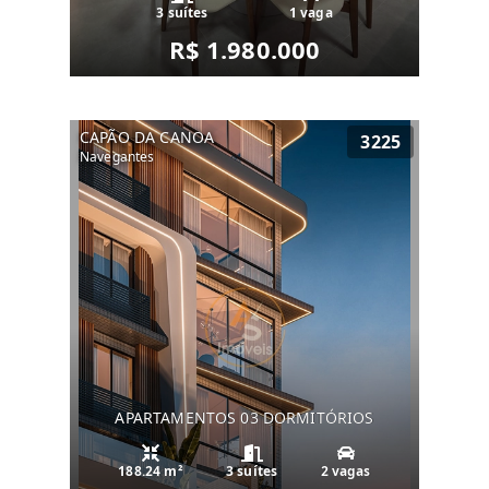
3 suítes
1 vaga
R$ 1.980.000
CAPÃO DA CANOA
3225
Navegantes
APARTAMENTOS 03 DORMITÓRIOS
188.24 m²
3 suítes
2 vagas