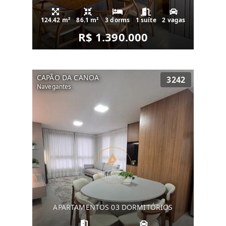
124.42 m²
86.1 m²
3 dorms
1 suíte
2 vagas
R$ 1.390.000
CAPÃO DA CANOA
3242
Navegantes
APARTAMENTOS 03 DORMITÓRIOS