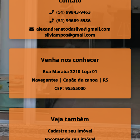
Contato
(51) 99843-9463
(51) 99689-5986
alexandrenetodasilva@gmail.com
silviampos@gmail.com
Venha nos conhecer
Rua Maraba 3210 Loja 01
Navegantes
|
Capão da canoa
|
RS
CEP: 95555000
Veja também
Cadastre seu imóvel
Encomende seu imóvel