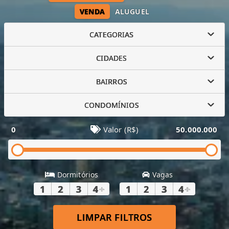
VENDA
ALUGUEL
CATEGORIAS
CIDADES
BAIRROS
CONDOMÍNIOS
0
Valor (R$)
50.000.000
Dormitórios
Vagas
1
2
3
4
+
1
2
3
4
+
LIMPAR FILTROS