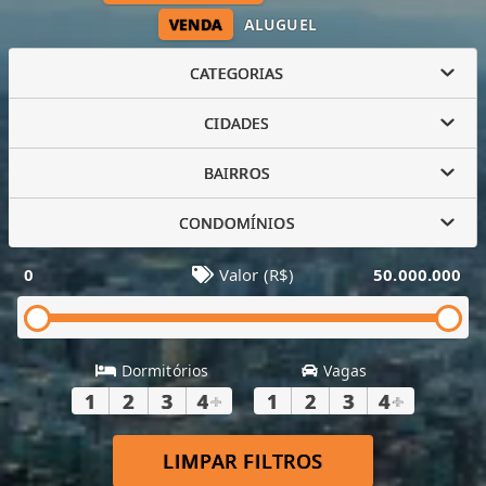
VENDA
ALUGUEL
CATEGORIAS
CIDADES
BAIRROS
CONDOMÍNIOS
0
Valor (R$)
50.000.000
Dormitórios
Vagas
1
2
3
4
+
1
2
3
4
+
LIMPAR FILTROS