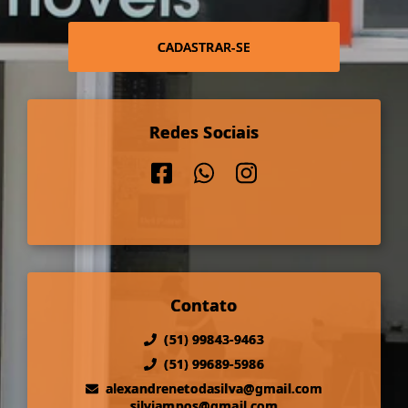
CADASTRAR-SE
Redes Sociais
Contato
(51) 99843-9463
(51) 99689-5986
alexandrenetodasilva@gmail.com
silviampos@gmail.com