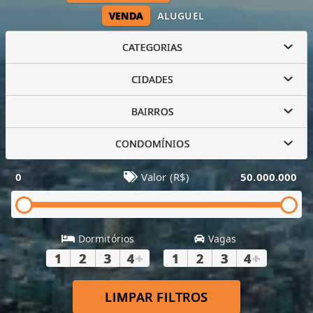
VENDA
ALUGUEL
CATEGORIAS
CIDADES
BAIRROS
CONDOMÍNIOS
0
Valor (R$)
50.000.000
Dormitórios
Vagas
1
2
3
4
+
1
2
3
4
+
LIMPAR FILTROS