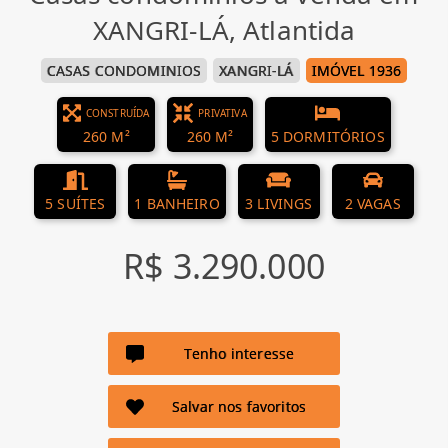
XANGRI-LÁ, Atlantida
CASAS CONDOMINIOS
XANGRI-LÁ
IMÓVEL 1936
CONSTRUÍDA
PRIVATIVA
260 M²
260 M²
5 DORMITÓRIOS
5 SUÍTES
1 BANHEIRO
3 LIVINGS
2 VAGAS
R$ 3.290.000
Tenho interesse
Salvar nos favoritos