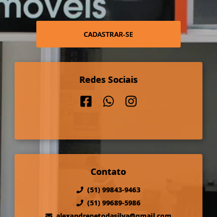
CADASTRAR-SE
Redes Sociais
Contato
(51) 99843-9463
(51) 99689-5986
alexandrenetodasilva@gmail.com