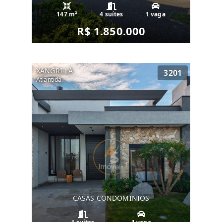
147 m²
4 suítes
1 vaga
R$ 1.850.000
XANGRI-LÁ
3201
Atlantida
CASAS CONDOMINIOS