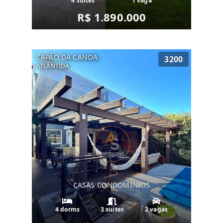
4 suítes
1 vaga
R$ 1.890.000
CAPÃO DA CANOA
3200
ATLÂNTIDA
CASAS CONDOMINIOS
4 dorms
3 suítes
2 vagas