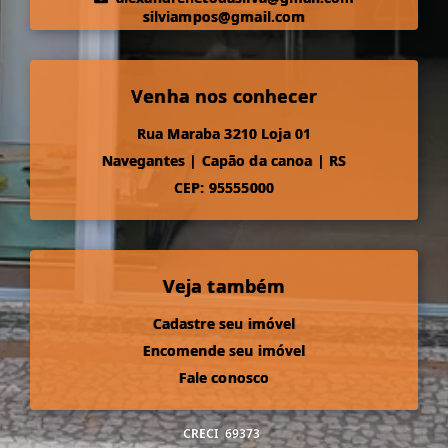
silviampos@gmail.com
Venha nos conhecer
Rua Maraba 3210 Loja 01
Navegantes
|
Capão da canoa
|
RS
CEP: 95555000
Veja também
Cadastre seu imóvel
Encomende seu imóvel
Fale conosco
CRECI
69373