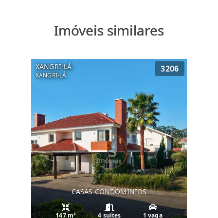
Imóveis similares
XANGRI-LÁ
3206
XANGRI-LÁ
CASAS CONDOMINIOS
147 m²
4 suítes
1 vaga