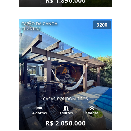
R$ 1.890.000
CAPÃO DA CANOA
3200
ATLÂNTIDA
CASAS CONDOMINIOS
4 dorms
3 suítes
2 vagas
R$ 2.050.000