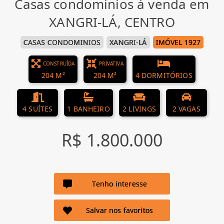
Casas condominios à venda em
XANGRI-LÁ, CENTRO
CASAS CONDOMINIOS
XANGRI-LÁ
IMÓVEL 1927
CONSTRUÍDA
PRIVATIVA
204 M²
204 M²
4 DORMITÓRIOS
4 SUÍTES
1 BANHEIRO
2 LIVINGS
2 VAGAS
R$ 1.800.000
Tenho interesse
Salvar nos favoritos