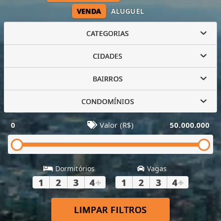
VENDA
ALUGUEL
CATEGORIAS
CIDADES
BAIRROS
CONDOMÍNIOS
0
Valor (R$)
50.000.000
Dormitórios
Vagas
1
2
3
4
+
1
2
3
4
+
LIMPAR FILTROS