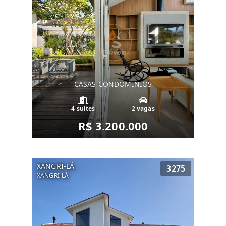
CASAS CONDOMINIOS
4 suítes
2 vagas
R$ 3.200.000
XANGRI-LÁ
3275
XANGRI-LÁ