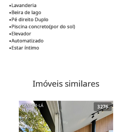
▪Lavanderia
▪Beira de lago
▪Pé direito Duplo
▪Piscina concreto(por do sol)
▪Elevador
▪Automatizado
Imóveis similares
XANGRI-LÁ
3276
XANGRI-LÁ