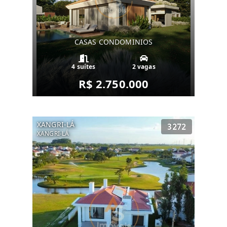
CASAS CONDOMINIOS
4 suítes
2 vagas
R$ 2.750.000
XANGRI-LÁ
3272
XANGRI-LÁ