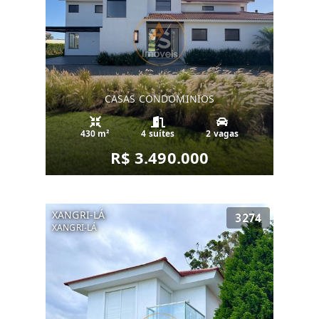
CASAS CONDOMINIOS
430 m²
4 suítes
2 vagas
R$ 3.490.000
XANGRI-LÁ
3274
XANGRI-LÁ