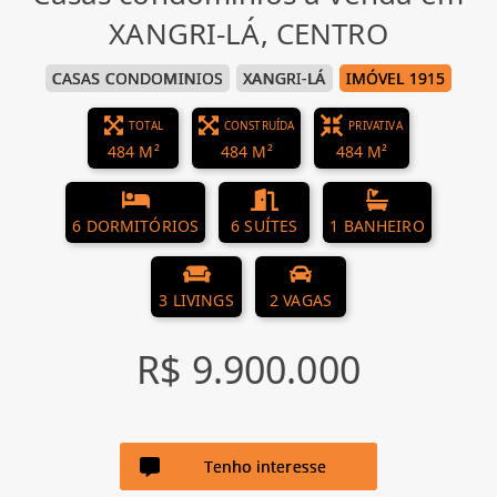
XANGRI-LÁ, CENTRO
CASAS CONDOMINIOS
XANGRI-LÁ
IMÓVEL 1915
TOTAL
CONSTRUÍDA
PRIVATIVA
484 M²
484 M²
484 M²
6 DORMITÓRIOS
6 SUÍTES
1 BANHEIRO
3 LIVINGS
2 VAGAS
R$ 9.900.000
Tenho interesse