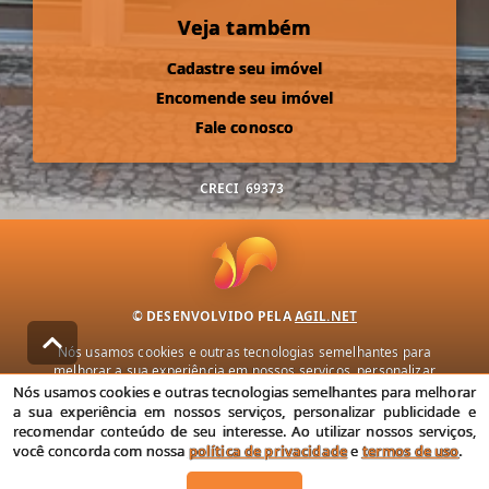
Veja também
Cadastre seu imóvel
Encomende seu imóvel
Fale conosco
CRECI
69373
© DESENVOLVIDO PELA
AGIL.NET
Nós usamos cookies e outras tecnologias semelhantes para
melhorar a sua experiência em nossos serviços, personalizar
publicidade e recomendar conteúdo de seu interesse. Ao utilizar
Nós usamos cookies e outras tecnologias semelhantes para melhorar
nossos serviços, você concorda com nossa política de privacidade e
a sua experiência em nossos serviços, personalizar publicidade e
termos de uso.
recomendar conteúdo de seu interesse. Ao utilizar nossos serviços,
você concorda com nossa
política de privacidade
e
termos de uso
.
Política de Privacidade
Termos de uso