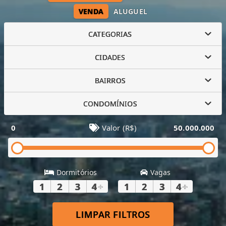
VENDA
ALUGUEL
CATEGORIAS
CIDADES
BAIRROS
CONDOMÍNIOS
0
Valor (R$)
50.000.000
Dormitórios
Vagas
1
2
3
4
+
1
2
3
4
+
LIMPAR FILTROS