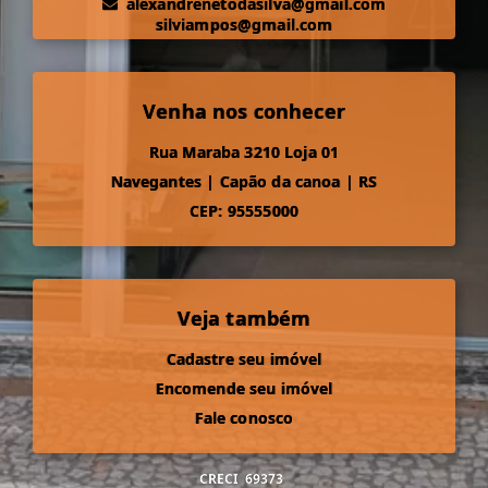
alexandrenetodasilva@gmail.com
silviampos@gmail.com
Venha nos conhecer
Rua Maraba 3210 Loja 01
Navegantes
|
Capão da canoa
|
RS
CEP: 95555000
Veja também
Cadastre seu imóvel
Encomende seu imóvel
Fale conosco
CRECI
69373