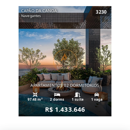
CAPÃO DA CANOA
3230
Navegantes
APARTAMENTOS 02 DORMITÓRIOS
97.48 m²
2 dorms
1 suíte
1 vaga
R$ 1.433.646