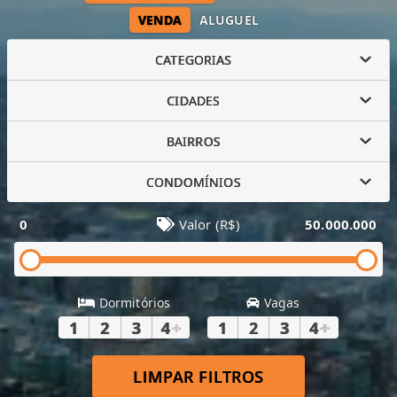
VENDA
ALUGUEL
CATEGORIAS
CIDADES
BAIRROS
CONDOMÍNIOS
0
Valor (R$)
50.000.000
Dormitórios
Vagas
1
2
3
4
+
1
2
3
4
+
LIMPAR FILTROS