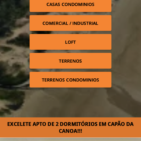
CASAS CONDOMINIOS
COMERCIAL / INDUSTRIAL
LOFT
TERRENOS
TERRENOS CONDOMINIOS
EXCELETE APTO DE 2 DORMITÓRIOS EM CAPÃO DA
CANOA!!!