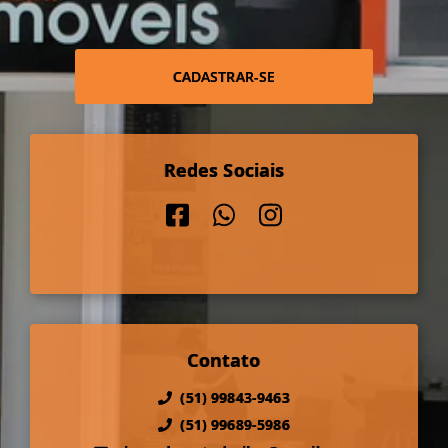
CADASTRAR-SE
Redes Sociais
Contato
(51) 99843-9463
(51) 99689-5986