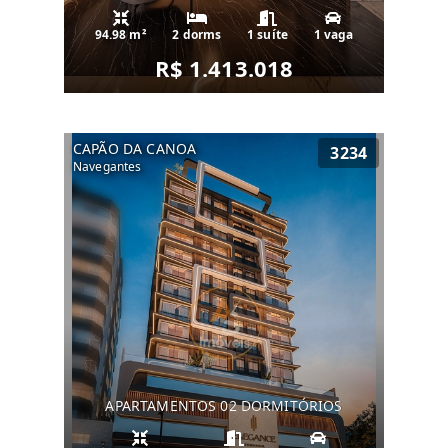
94.98 m²
2 dorms
1 suíte
1 vaga
R$ 1.413.018
CAPÃO DA CANOA
3234
Navegantes
APARTAMENTOS 02 DORMITÓRIOS