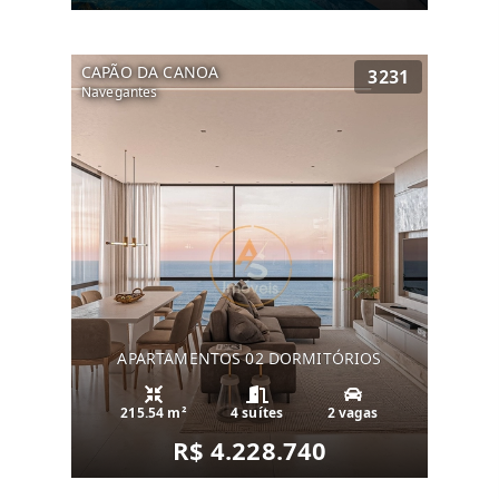
CAPÃO DA CANOA
3231
Navegantes
APARTAMENTOS 02 DORMITÓRIOS
215.54 m²
4 suítes
2 vagas
R$ 4.228.740