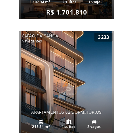
107.94 m²
2 suítes
1 vaga
R$ 1.701.810
CAPÃO DA CANOA
3233
Navegantes
APARTAMENTOS 02 DORMITÓRIOS
215.54 m²
4 suítes
2 vagas