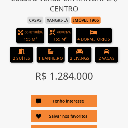
CENTRO
CASAS
XANGRI-LÁ
IMÓVEL 1906
CONSTRUÍDA
PRIVATIVA
155 M²
155 M²
4 DORMITÓRIOS
2 SUÍTES
1 BANHEIRO
2 LIVINGS
2 VAGAS
R$ 1.284.000
Tenho interesse
Salvar nos favoritos