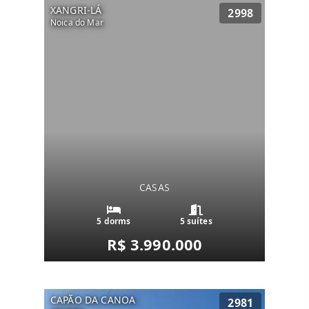
XANGRI-LÁ
2998
Noica do Mar
CASAS
5 dorms
5 suítes
R$ 3.990.000
CAPÃO DA CANOA
2981