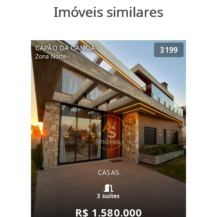
Imóveis similares
CAPÃO DA CANOA
3199
Zona Norte
CASAS
3 suítes
R$ 1.580.000