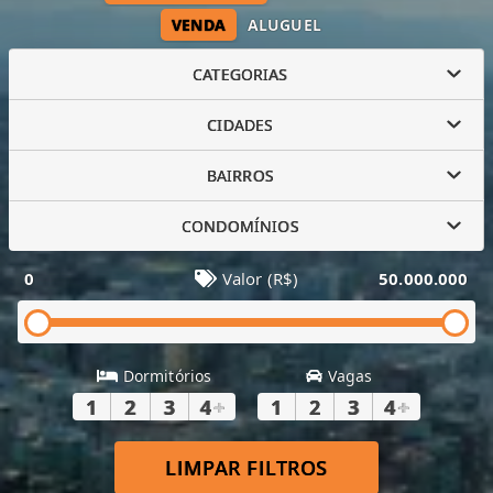
VENDA
ALUGUEL
CATEGORIAS
CIDADES
BAIRROS
CONDOMÍNIOS
0
Valor (R$)
50.000.000
Dormitórios
Vagas
1
2
3
4
+
1
2
3
4
+
LIMPAR FILTROS