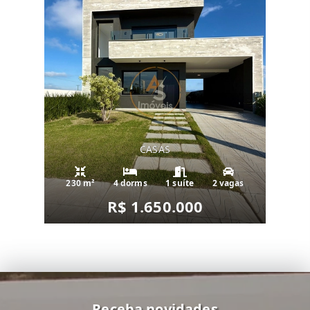
CASAS
230 m²
4 dorms
1 suíte
2 vagas
R$ 1.650.000
Receba novidades