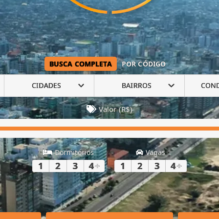
BUSCA COMPLETA
POR CÓDIGO
CIDADES
BAIRROS
CON
Valor (R$)
Dormitórios
Vagas
1
2
3
4
+
1
2
3
4
+