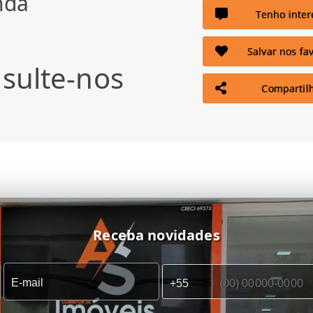
nda
Tenho inter
Salvar nos fav
sulte-nos
Compartil
Receba novidades