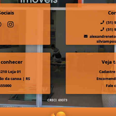
ociais
Co
(51) 
(51) 
alexandrenet
silviampo
 conhecer
Veja
210 Loja 01
Cadastre
ão da canoa
|
RS
Encomende
555000
Fale 
CRECI
69373