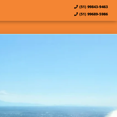
(51) 99843-9463
(51) 99689-5986