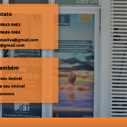
ntato
99843-9463
99689-5986
odasilva@gmail.com
s@gmail.com
 também
 seu imóvel
 seu imóvel
conosco