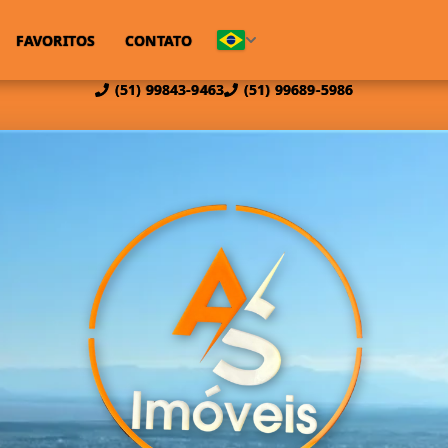
FAVORITOS
CONTATO
(51) 99843-9463
(51) 99689-5986