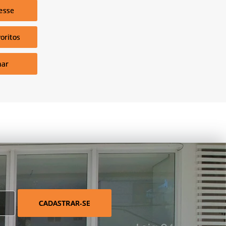
esse
oritos
har
CADASTRAR-SE