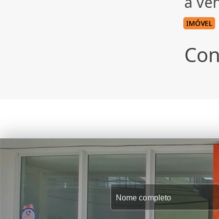
à ve
IMÓVEL
Con