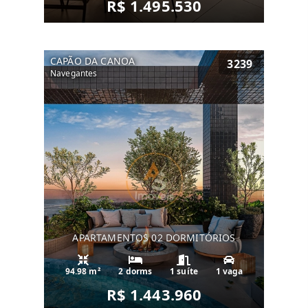
R$ 1.495.530
CAPÃO DA CANOA
3239
Navegantes
APARTAMENTOS 02 DORMITÓRIOS
94.98 m²
2 dorms
1 suíte
1 vaga
R$ 1.443.960