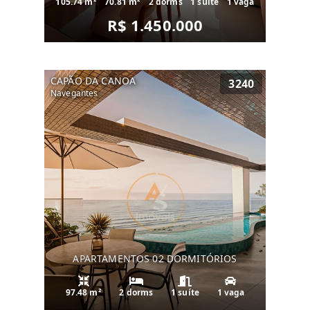
105.74 m²
70.81 m²
2 dorms
1 suíte
1 vaga
R$ 1.450.000
CAPÃO DA CANOA
3240
Navegantes
APARTAMENTOS 02 DORMITÓRIOS
97.48 m²
2 dorms
1 suíte
1 vaga