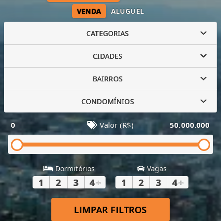
VENDA
ALUGUEL
CATEGORIAS
CIDADES
BAIRROS
CONDOMÍNIOS
0
Valor (R$)
50.000.000
Dormitórios
Vagas
1
2
3
4
+
1
2
3
4
+
LIMPAR FILTROS