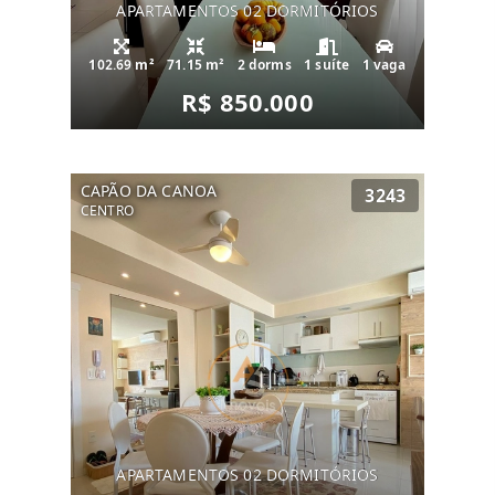
APARTAMENTOS 02 DORMITÓRIOS
102.69 m²
71.15 m²
2 dorms
1 suíte
1 vaga
R$ 850.000
CAPÃO DA CANOA
3243
CENTRO
APARTAMENTOS 02 DORMITÓRIOS