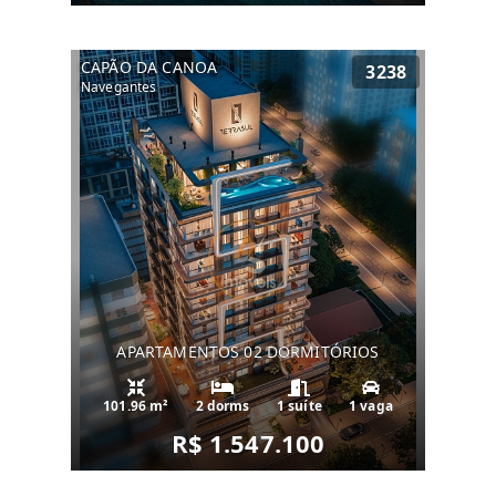
CAPÃO DA CANOA
3238
Navegantes
APARTAMENTOS 02 DORMITÓRIOS
101.96 m²
2 dorms
1 suíte
1 vaga
R$ 1.547.100