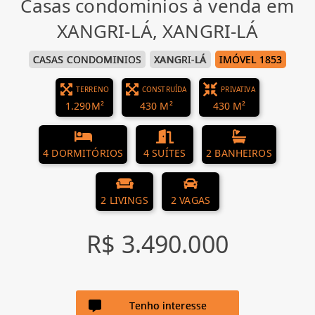
Casas condominios à venda em
XANGRI-LÁ, XANGRI-LÁ
CASAS CONDOMINIOS
XANGRI-LÁ
IMÓVEL 1853
TERRENO
CONSTRUÍDA
PRIVATIVA
1.290M²
430 M²
430 M²
4 DORMITÓRIOS
4 SUÍTES
2 BANHEIROS
2 LIVINGS
2 VAGAS
R$ 3.490.000
Tenho interesse