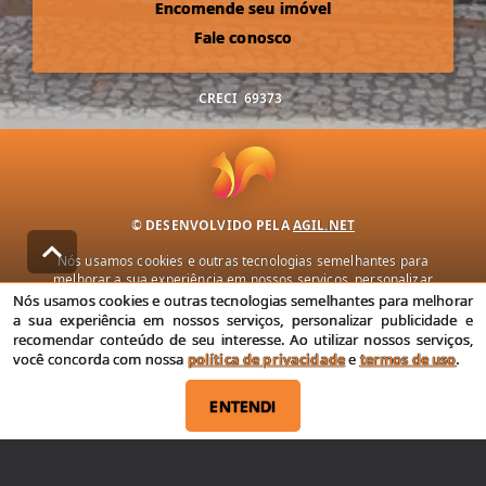
Encomende seu imóvel
Fale conosco
CRECI
69373
© DESENVOLVIDO PELA
AGIL.NET
Nós usamos cookies e outras tecnologias semelhantes para
melhorar a sua experiência em nossos serviços, personalizar
publicidade e recomendar conteúdo de seu interesse. Ao utilizar
Nós usamos cookies e outras tecnologias semelhantes para melhorar
nossos serviços, você concorda com nossa política de privacidade e
a sua experiência em nossos serviços, personalizar publicidade e
termos de uso.
recomendar conteúdo de seu interesse. Ao utilizar nossos serviços,
você concorda com nossa
política de privacidade
e
termos de uso
.
Política de Privacidade
Termos de uso
ENTENDI