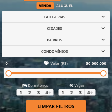
VENDA
ALUGUEL
CATEGORIAS
CIDADES
BAIRROS
CONDOMÍNIOS
0
Valor (R$)
50.000.000
Dormitórios
Vagas
1
2
3
4
+
1
2
3
4
+
LIMPAR FILTROS