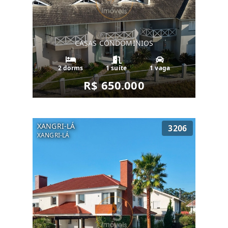
CASAS CONDOMINIOS
2 dorms
1 suíte
1 vaga
R$ 650.000
XANGRI-LÁ
3206
XANGRI-LÁ