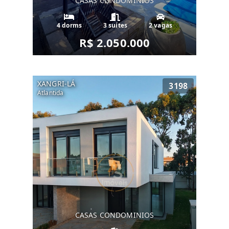
CASAS CONDOMINIOS
4 dorms
3 suítes
2 vagas
R$ 2.050.000
XANGRI-LÁ
3198
Atlantida
CASAS CONDOMINIOS