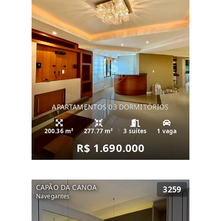
APARTAMENTOS 03 DORMITÓRIOS
200.36 m²
277.77 m²
3 suítes
1 vaga
R$ 1.690.000
CAPÃO DA CANOA
3259
Navegantes