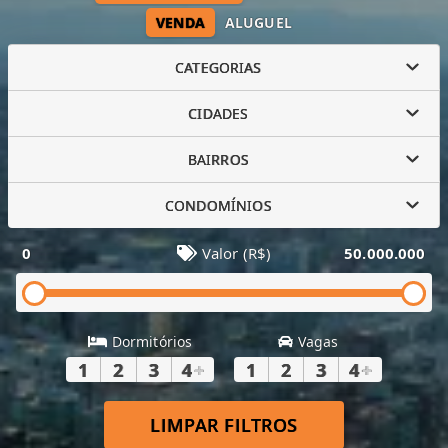
VENDA
ALUGUEL
CATEGORIAS
CIDADES
BAIRROS
CONDOMÍNIOS
0
Valor (R$)
50.000.000
Dormitórios
Vagas
1
2
3
4
+
1
2
3
4
+
LIMPAR FILTROS