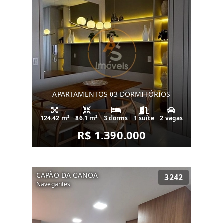
APARTAMENTOS 03 DORMITÓRIOS
124.42 m²
86.1 m²
3 dorms
1 suíte
2 vagas
R$ 1.390.000
CAPÃO DA CANOA
3242
Navegantes