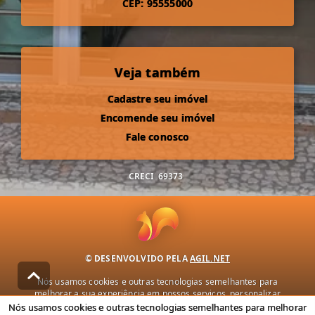
CEP: 95555000
Veja também
Cadastre seu imóvel
Encomende seu imóvel
Fale conosco
CRECI
69373
© DESENVOLVIDO PELA
AGIL.NET
Nós usamos cookies e outras tecnologias semelhantes para
melhorar a sua experiência em nossos serviços, personalizar
publicidade e recomendar conteúdo de seu interesse. Ao utilizar
Nós usamos cookies e outras tecnologias semelhantes para melhorar