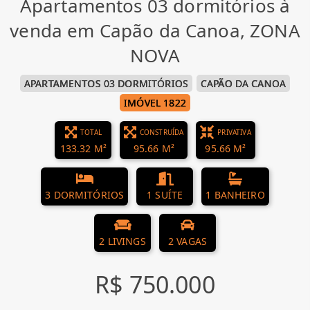
Apartamentos 03 dormitórios à
venda em Capão da Canoa, ZONA
NOVA
APARTAMENTOS 03 DORMITÓRIOS
CAPÃO DA CANOA
IMÓVEL 1822
TOTAL
CONSTRUÍDA
PRIVATIVA
133.32 M²
95.66 M²
95.66 M²
3 DORMITÓRIOS
1 SUÍTE
1 BANHEIRO
2 LIVINGS
2 VAGAS
R$ 750.000