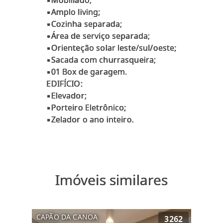
▪Mobiliado;
▪Amplo living;
▪Cozinha separada;
▪Área de serviço separada;
▪Orienteção solar leste/sul/oeste;
▪Sacada com churrasqueira;
▪01 Box de garagem.
EDIFÍCIO:
▪Elevador;
▪Porteiro Eletrônico;
Imóveis similares
CAPÃO DA CANOA
3262