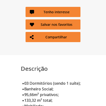
Tenho interesse
Salvar nos favoritos
Compartilhar
Descrição
▪03 Dormitórios (sendo 1 suíte);
▪Banheiro Social;
▪95,66m² privativos;
▪133,32 m² total;