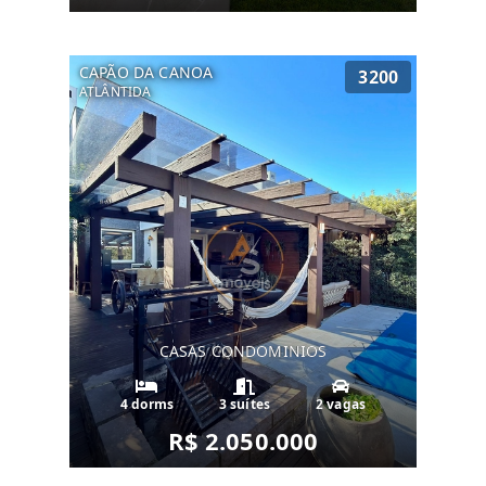
CAPÃO DA CANOA
3200
ATLÂNTIDA
CASAS CONDOMINIOS
4 dorms
3 suítes
2 vagas
R$ 2.050.000