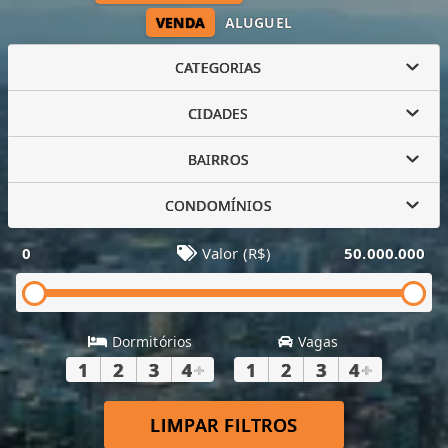
VENDA
ALUGUEL
CATEGORIAS
CIDADES
BAIRROS
CONDOMÍNIOS
0
Valor (R$)
50.000.000
Dormitórios
Vagas
1
2
3
4
+
1
2
3
4
+
LIMPAR FILTROS