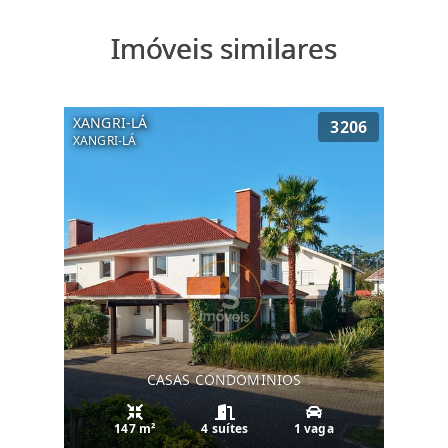
Imóveis similares
XANGRI-LÁ
3206
XANGRI-LÁ
CASAS CONDOMINIOS
147 m²
4 suítes
1 vaga