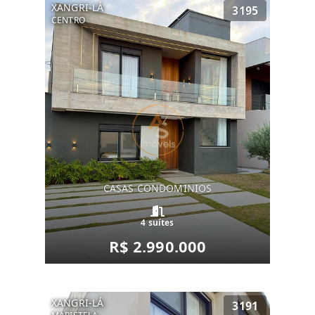
XANGRI-LÁ
3195
CENTRO
CASAS CONDOMINIOS
4 suítes
R$ 2.990.000
XANGRI-LÁ
3191