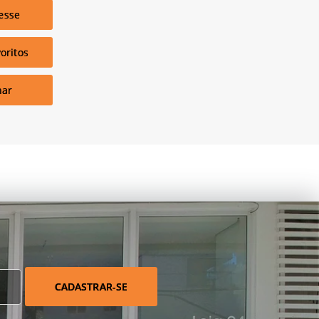
esse
oritos
har
CADASTRAR-SE