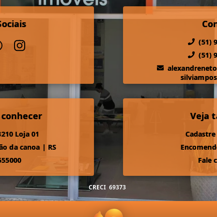
ociais
Co
(51) 
(51) 
alexandrenet
silviampo
 conhecer
Veja
210 Loja 01
Cadastre
ão da canoa
|
RS
Encomende
555000
Fale 
CRECI
69373