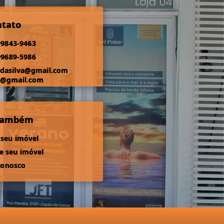
ntato
99843-9463
99689-5986
odasilva@gmail.com
s@gmail.com
 também
 seu imóvel
 seu imóvel
conosco