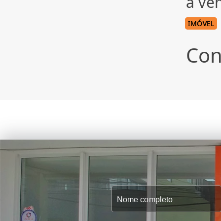
à ve
IMÓVEL
Con