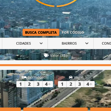
BUSCA COMPLETA
POR CÓDIGO
CIDADES
BAIRROS
CON
Valor (R$)
Dormitórios
Vagas
1
2
3
4
+
1
2
3
4
+