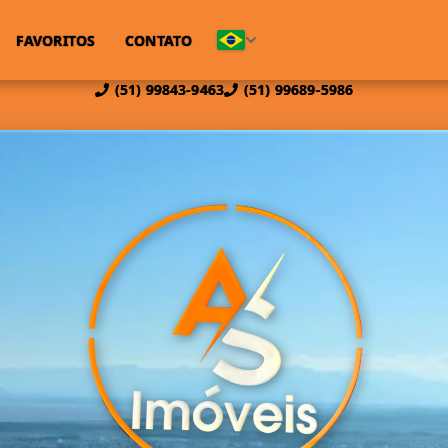
FAVORITOS
CONTATO
(51) 99843-9463
(51) 99689-5986