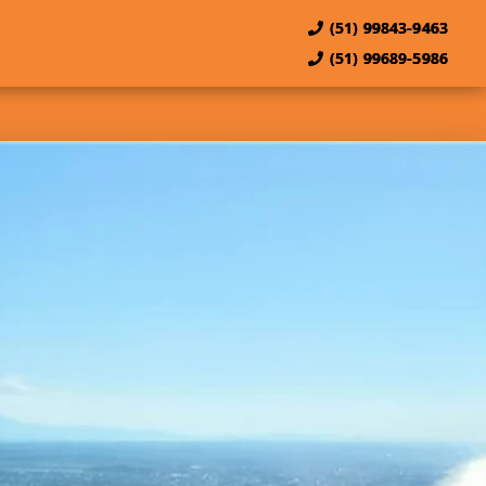
(51) 99843-9463
(51) 99689-5986