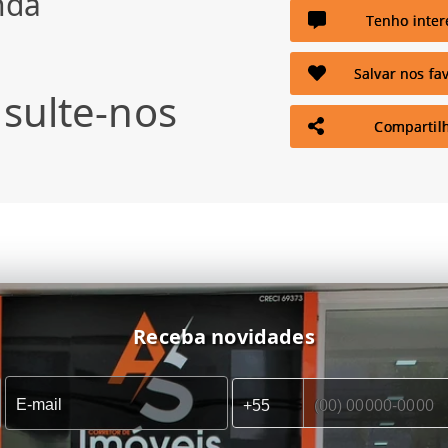
nda
Tenho inter
Salvar nos fav
sulte-nos
Compartil
Receba novidades