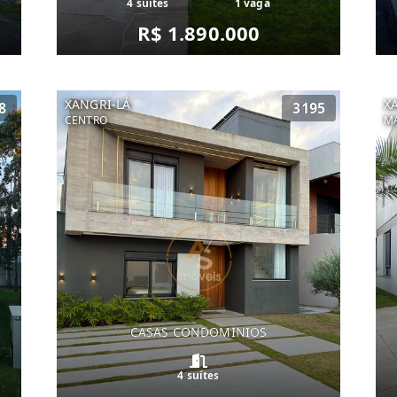
4 suítes
1 vaga
R$ 1.890.000
XANGRI-LÁ
X
8
3195
CENTRO
MA
CASAS CONDOMINIOS
4 suítes