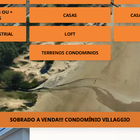
 OU +
CASAS
CAS
S
STRIAL
LOFT
TERRENOS CONDOMINIOS
SOBRADO A VENDA!!! CONDOMÍNIO VILLAGGIO