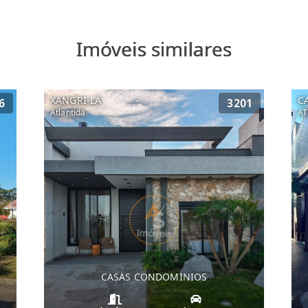
Imóveis similares
XANGRI-LÁ
C
6
3201
Atlantida
AT
CASAS CONDOMINIOS