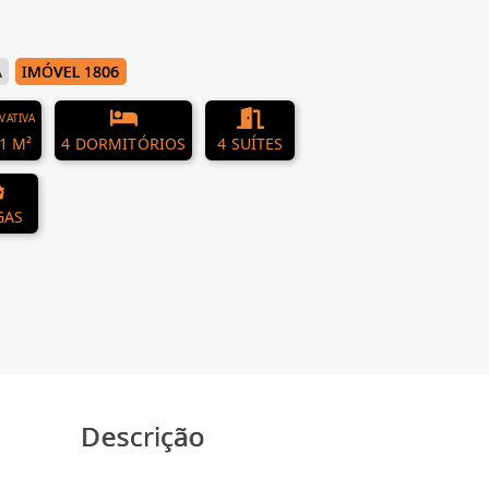
Á
IMÓVEL 1806
IVATIVA
1 M²
4 DORMITÓRIOS
4 SUÍTES
GAS
Descrição