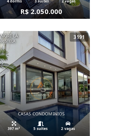
4 dorms
3 suítes
2 vagas
R$ 2.050.000
ANGRI-LÁ
3191
RISTELA
CASAS CONDOMINIOS
397 m²
5 suítes
2 vagas