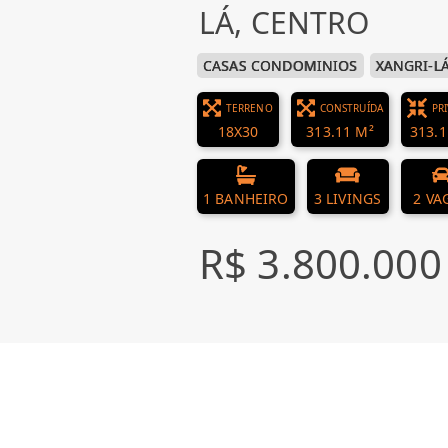
LÁ, CENTRO
CASAS CONDOMINIOS
XANGRI-L
TERRENO
CONSTRUÍDA
PR
18X30
313.11 M²
313.1
1 BANHEIRO
3 LIVINGS
2 VA
R$ 3.800.000