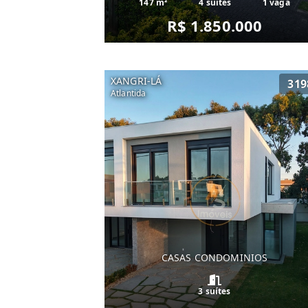
147 m²
4 suítes
1 vaga
R$ 1.850.000
XANGRI-LÁ
319
Atlantida
CASAS CONDOMINIOS
3 suítes