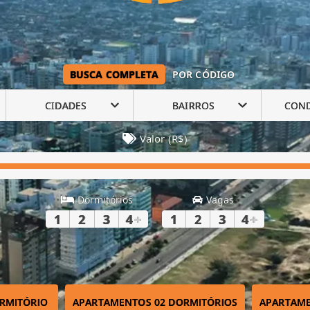
BUSCA COMPLETA
POR CÓDIGO
CIDADES
BAIRROS
CON
Valor (R$)
Dormitórios
Vagas
1
2
3
4
+
1
2
3
4
+
RMITÓRIO
APARTAMENTOS 02 DORMITÓRIOS
APARTAME