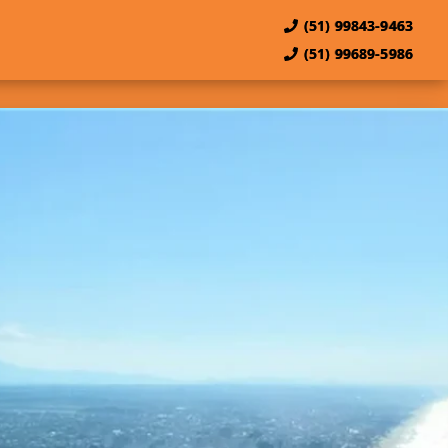
(51) 99843-9463
(51) 99689-5986