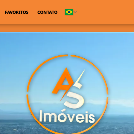
FAVORITOS
CONTATO
(51) 99843-9463
(51) 99689-5986