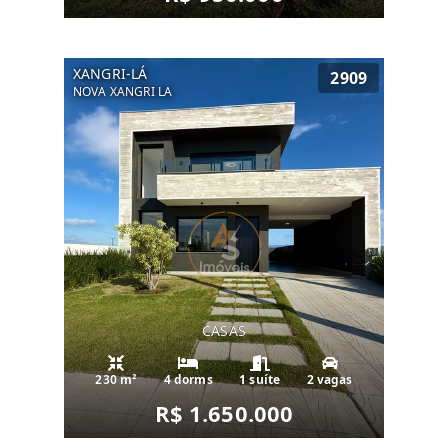
XANGRI-LÁ
2909
NOVA XANGRI LA
CASAS
230 m²
4 dorms
1 suíte
2 vagas
R$ 1.650.000