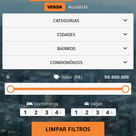
VENDA
ALUGUEL
CATEGORIAS
CIDADES
BAIRROS
CONDOMÍNIOS
0
Valor (R$)
50.000.000
Dormitórios
Vagas
1
2
3
4
+
1
2
3
4
+
LIMPAR FILTROS