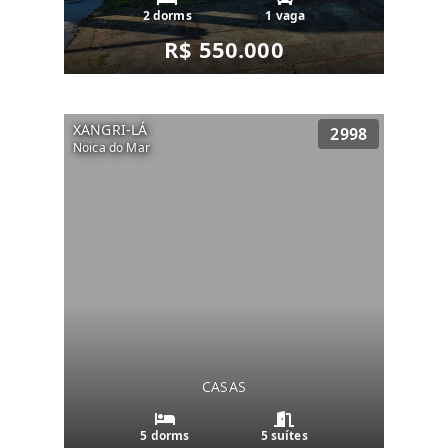
2 dorms
1 vaga
R$ 550.000
XANGRI-LÁ
2998
Noica do Mar
CASAS
5 dorms
5 suítes