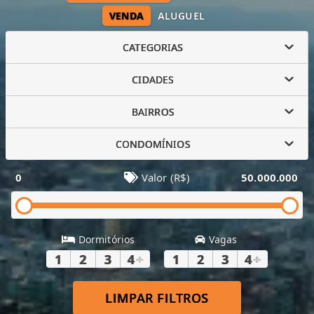
VENDA
ALUGUEL
CATEGORIAS
CIDADES
BAIRROS
CONDOMÍNIOS
0
Valor (R$)
50.000.000
Dormitórios
Vagas
1
2
3
4
+
1
2
3
4
+
LIMPAR FILTROS