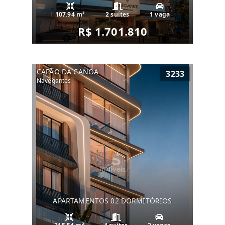
107.94 m²
2 suítes
1 vaga
R$ 1.701.810
CAPÃO DA CANOA
3233
Navegantes
APARTAMENTOS 02 DORMITÓRIOS