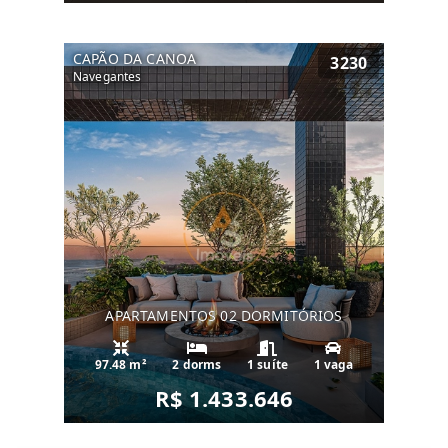
CAPÃO DA CANOA
3230
Navegantes
APARTAMENTOS 02 DORMITÓRIOS
97.48 m²
2 dorms
1 suíte
1 vaga
R$ 1.433.646