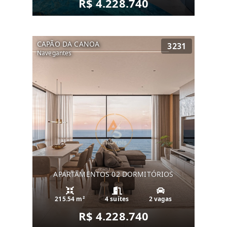
R$ 4.228.740
CAPÃO DA CANOA
3231
Navegantes
APARTAMENTOS 02 DORMITÓRIOS
215.54 m²
4 suítes
2 vagas
R$ 4.228.740