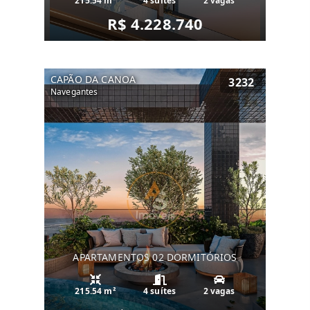
215.54 m²
4 suítes
2 vagas
R$ 4.228.740
CAPÃO DA CANOA
3232
Navegantes
APARTAMENTOS 02 DORMITÓRIOS
215.54 m²
4 suítes
2 vagas