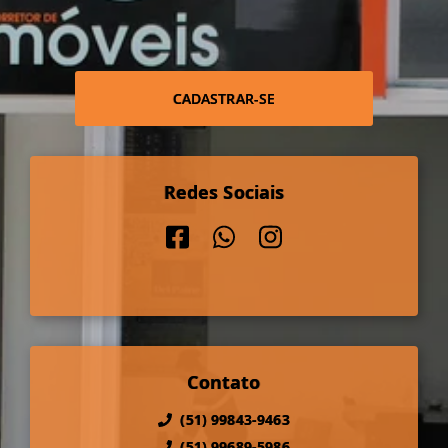
CADASTRAR-SE
Redes Sociais
Contato
(51) 99843-9463
(51) 99689-5986