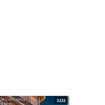
APÃO DA CANOA
3233
vegantes