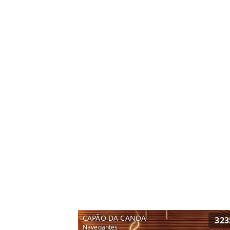
CAPÃO DA CANOA
323
Navegantes