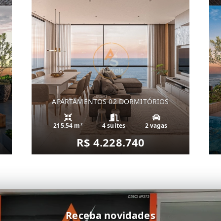
APARTAMENTOS 02 DORMITÓRIOS
215.54 m²
4 suítes
2 vagas
R$ 4.228.740
Receba novidades