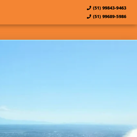
(51) 99843-9463
(51) 99689-5986