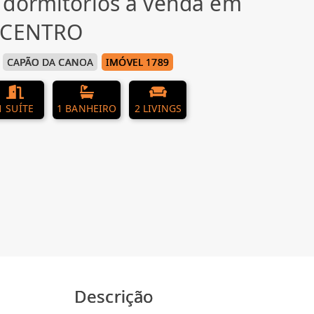
 dormitórios à venda em
, CENTRO
CAPÃO DA CANOA
IMÓVEL 1789
1 SUÍTE
1 BANHEIRO
2 LIVINGS
Descrição