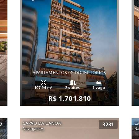
APARTAMENTOS 02 DORMITÓRIOS
107.94 m²
2 suítes
1 vaga
R$ 1.701.810
CAPÃO DA CANOA
C
2
3231
Navegantes
Na