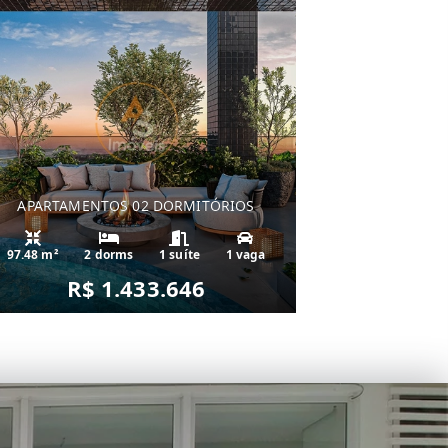
APARTAMENTOS 02 DORMITÓRIOS
97.48 m²
2 dorms
1 suíte
1 vaga
R$ 1.433.646