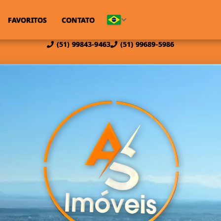
FAVORITOS
CONTATO
(51) 99843-9463
(51) 99689-5986