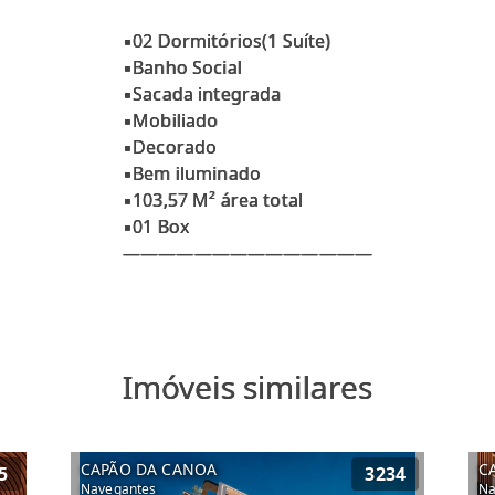
▪02 Dormitórios(1 Suíte)
▪Banho Social
▪Sacada integrada
▪Mobiliado
▪Decorado
▪Bem iluminado
▪103,57 M² área total
▪01 Box
Imóveis similares
CAPÃO DA CANOA
C
5
3234
Navegantes
Na