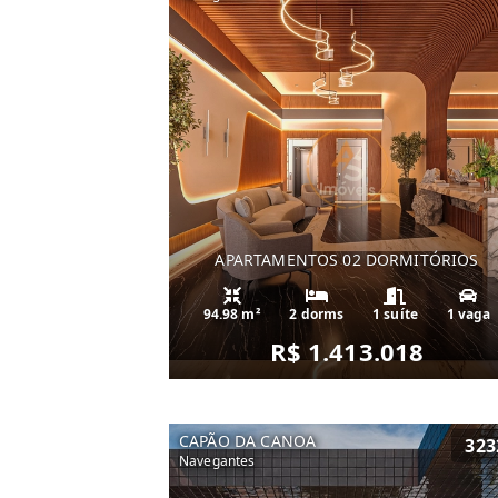
APARTAMENTOS 02 DORMITÓRIOS
94.98 m²
2 dorms
1 suíte
1 vaga
R$ 1.413.018
CAPÃO DA CANOA
323
Navegantes