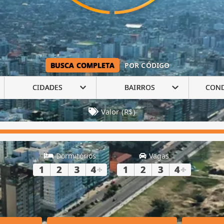
BUSCA COMPLETA
POR CÓDIGO
CIDADES
BAIRROS
CON
Valor (R$)
Dormitórios
Vagas
1
2
3
4
+
1
2
3
4
+