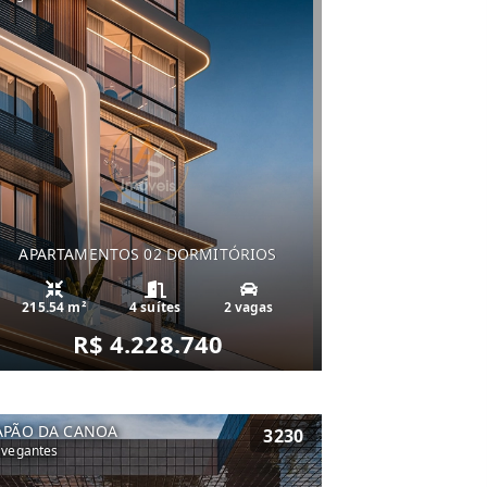
APARTAMENTOS 02 DORMITÓRIOS
215.54 m²
4 suítes
2 vagas
R$ 4.228.740
APÃO DA CANOA
3230
vegantes