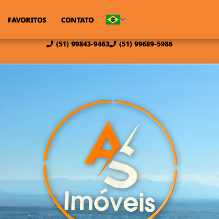
FAVORITOS
CONTATO
(51) 99843-9463
(51) 99689-5986