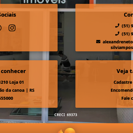
ociais
Co
(51) 
(51) 
alexandrenet
silviampo
 conhecer
Veja
210 Loja 01
Cadastre
ão da canoa
|
RS
Encomende
555000
Fale 
CRECI
69373