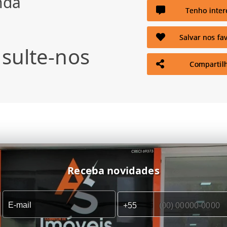
nda
Tenho inter
Salvar nos fav
sulte-nos
Compartil
Receba novidades