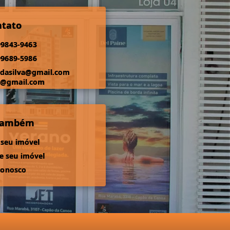
ntato
99843-9463
99689-5986
odasilva@gmail.com
s@gmail.com
 também
 seu imóvel
 seu imóvel
conosco