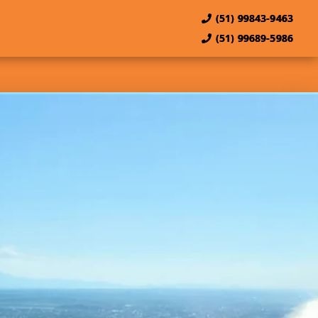
(51) 99843-9463
(51) 99689-5986