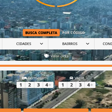
BUSCA COMPLETA
POR CÓDIGO
CIDADES
BAIRROS
CON
Valor (R$)
Dormitórios
Vagas
1
2
3
4
+
1
2
3
4
+