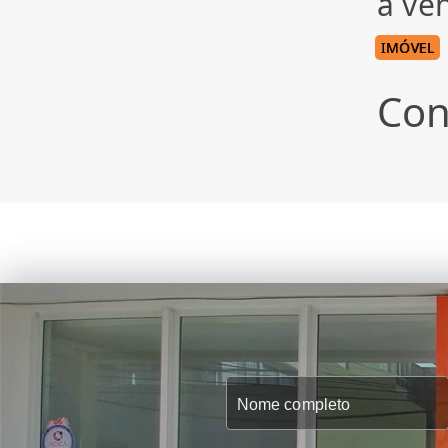
à ve
IMÓVEL
Con