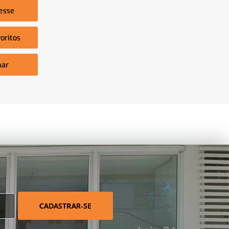
esse
oritos
har
CADASTRAR-SE