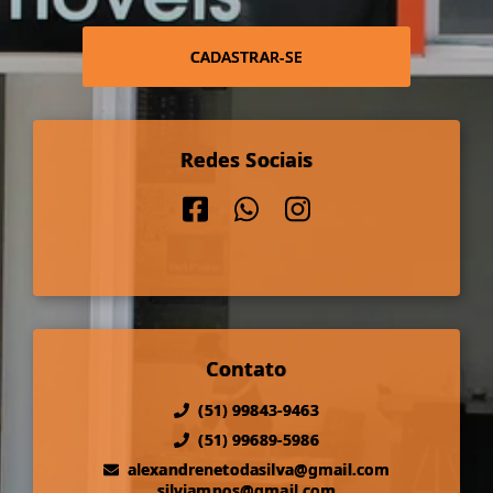
CADASTRAR-SE
Redes Sociais
Contato
(51) 99843-9463
(51) 99689-5986
alexandrenetodasilva@gmail.com
silviampos@gmail.com