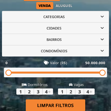
VENDA
ALUGUEL
CATEGORIAS
CIDADES
BAIRROS
CONDOMÍNIOS
0
Valor (R$)
50.000.000
Dormitórios
Vagas
1
2
3
4
+
1
2
3
4
+
LIMPAR FILTROS