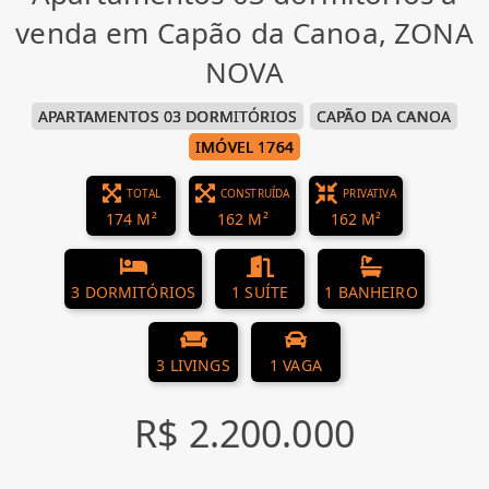
venda em Capão da Canoa, ZONA
NOVA
APARTAMENTOS 03 DORMITÓRIOS
CAPÃO DA CANOA
IMÓVEL 1764
TOTAL
CONSTRUÍDA
PRIVATIVA
174 M²
162 M²
162 M²
3 DORMITÓRIOS
1 SUÍTE
1 BANHEIRO
3 LIVINGS
1 VAGA
R$ 2.200.000