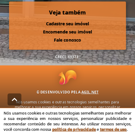
Veja também
Cadastre seu imóvel
Encomende seu imóvel
Fale conosco
CRECI
69373
© DESENVOLVIDO PELA
AGIL.NET
Nós usamos cookies e outras tecnologias semelhantes para
melhorar a sua experiência em nossos serviços, personalizar
publicidade e recomendar conteúdo de seu interesse. Ao utilizar
Nós usamos cookies e outras tecnologias semelhantes para melhorar
nossos serviços, você concorda com nossa política de privacidade e
a sua experiência em nossos serviços, personalizar publicidade e
termos de uso.
recomendar conteúdo de seu interesse. Ao utilizar nossos serviços,
você concorda com nossa
política de privacidade
e
termos de uso
.
Política de Privacidade
Termos de uso