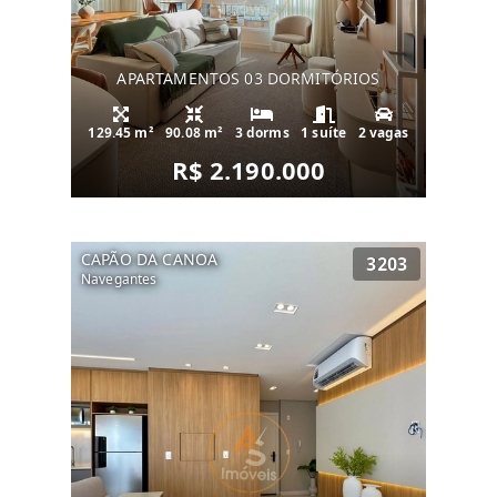
APARTAMENTOS 03 DORMITÓRIOS
129.45 m²
90.08 m²
3 dorms
1 suíte
2 vagas
R$ 2.190.000
CAPÃO DA CANOA
3203
Navegantes