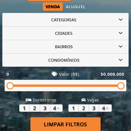
VENDA
ALUGUEL
CATEGORIAS
CIDADES
BAIRROS
CONDOMÍNIOS
0
Valor (R$)
50.000.000
Dormitórios
Vagas
1
2
3
4
+
1
2
3
4
+
LIMPAR FILTROS