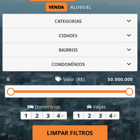
VENDA
ALUGUEL
CATEGORIAS
CIDADES
BAIRROS
CONDOMÍNIOS
0
Valor (R$)
50.000.000
Dormitórios
Vagas
1
2
3
4
+
1
2
3
4
+
LIMPAR FILTROS