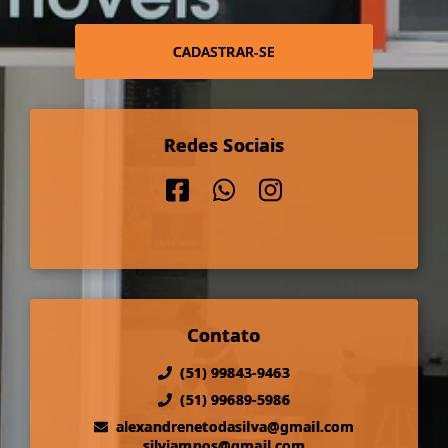
CADASTRAR-SE
Redes Sociais
Contato
(51) 99843-9463
(51) 99689-5986
alexandrenetodasilva@gmail.com
silviampos@gmail.com