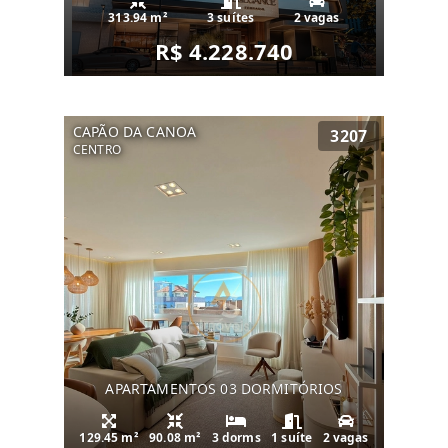
313.94 m²
3 suítes
2 vagas
R$ 4.228.740
CAPÃO DA CANOA
3207
CENTRO
APARTAMENTOS 03 DORMITÓRIOS
129.45 m²
90.08 m²
3 dorms
1 suíte
2 vagas