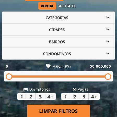
VENDA
ALUGUEL
CATEGORIAS
CIDADES
BAIRROS
CONDOMÍNIOS
0
Valor (R$)
50.000.000
Dormitórios
Vagas
1
2
3
4
+
1
2
3
4
+
LIMPAR FILTROS