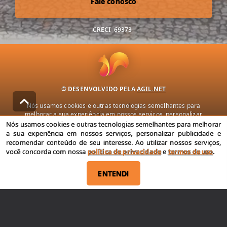
Fale conosco
CRECI
69373
© DESENVOLVIDO PELA
AGIL.NET
Nós usamos cookies e outras tecnologias semelhantes para
melhorar a sua experiência em nossos serviços, personalizar
publicidade e recomendar conteúdo de seu interesse. Ao utilizar
Nós usamos cookies e outras tecnologias semelhantes para melhorar
nossos serviços, você concorda com nossa política de privacidade e
a sua experiência em nossos serviços, personalizar publicidade e
termos de uso.
recomendar conteúdo de seu interesse. Ao utilizar nossos serviços,
você concorda com nossa
política de privacidade
e
termos de uso
.
Política de Privacidade
Termos de uso
ENTENDI