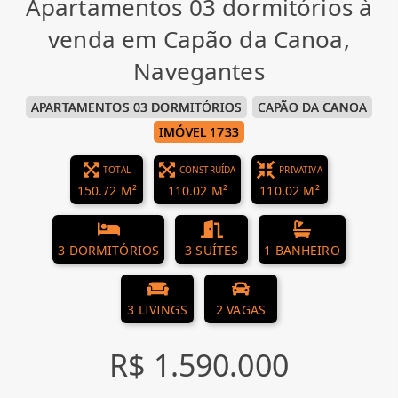
Apartamentos 03 dormitórios à
venda em Capão da Canoa,
Navegantes
APARTAMENTOS 03 DORMITÓRIOS
CAPÃO DA CANOA
IMÓVEL 1733
TOTAL
CONSTRUÍDA
PRIVATIVA
150.72 M²
110.02 M²
110.02 M²
3 DORMITÓRIOS
3 SUÍTES
1 BANHEIRO
3 LIVINGS
2 VAGAS
R$ 1.590.000