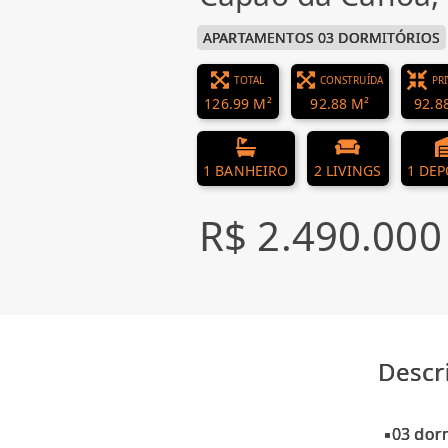
APARTAMENTOS 03 DORMITÓRIOS
TOTAL
CONSTRUÍDA
PR
126.99 M²
92.88 M²
92.8
1 BANHEIRO
2 LIVINGS
1 DEP
R$ 2.490.000
Descr
▪03 dorm