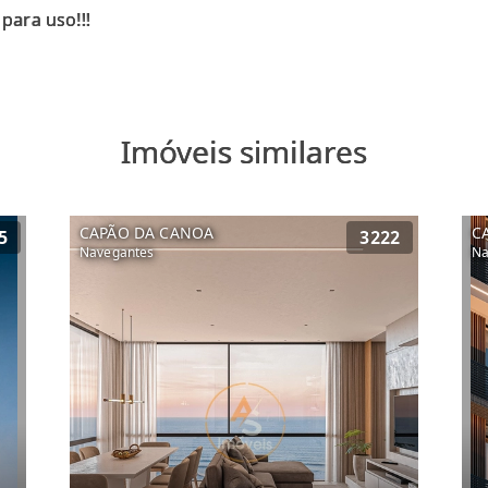
Imóveis similares
CAPÃO DA CANOA
C
5
3222
Navegantes
Na