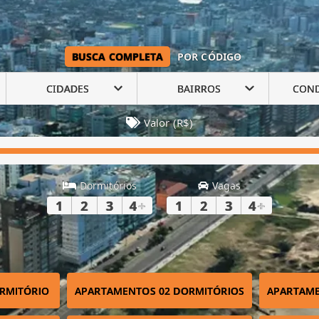
BUSCA COMPLETA
POR CÓDIGO
CIDADES
BAIRROS
CON
Valor (R$)
Dormitórios
Vagas
1
2
3
4
+
1
2
3
4
+
RMITÓRIO
APARTAMENTOS 02 DORMITÓRIOS
APARTAME