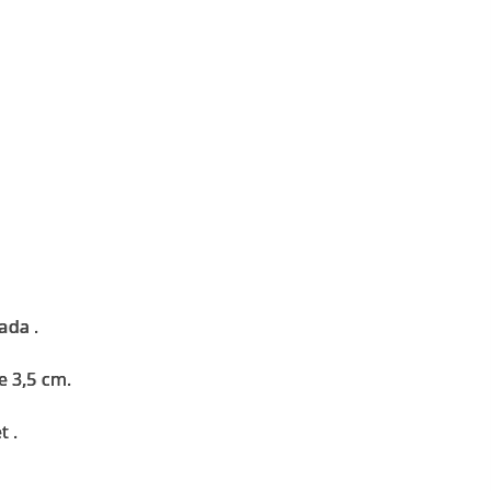
ada .
 3,5 cm.
 .