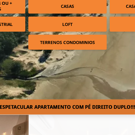
 OU +
CASAS
CAS
S
STRIAL
LOFT
TERRENOS CONDOMINIOS
ESPETACULAR APARTAMENTO COM PÉ DIREITO DUPLO!!