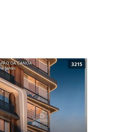
APÃO DA CANOA
3215
vegantes