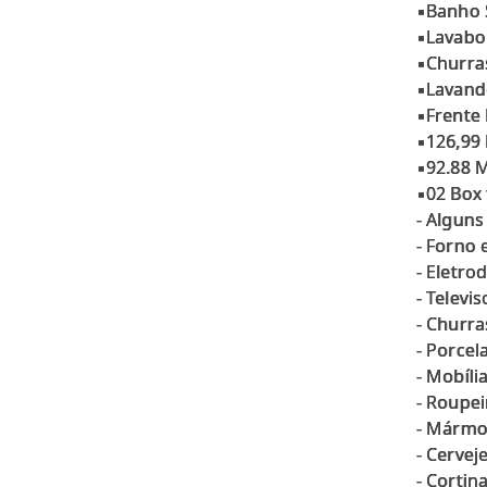
▪Banho 
▪Lavabo
▪Churra
▪Lavand
▪Frente 
▪126,99 
▪92.88 M
▪02 Box 
- Alguns
- Forno 
- Eletro
- Televi
- Churra
- Porcel
- Mobíl
- Roupei
- Mármo
- Cervej
- Cortin