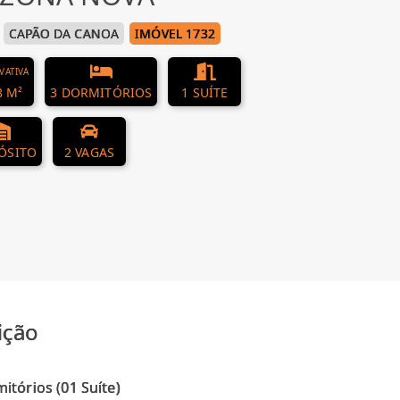
CAPÃO DA CANOA
IMÓVEL 1732
IVATIVA
8 M²
3 DORMITÓRIOS
1 SUÍTE
ÓSITO
2 VAGAS
ição
itórios (01 Suíte)