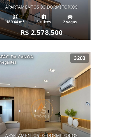
APARTAMENTOS 03 DORMITÓRIOS
189.44 m²
3 suítes
2 vagas
R$ 2.578.500
APÃO DA CANOA
3203
vegantes
APARTAMENTOS 03 DORMITÓRIOS