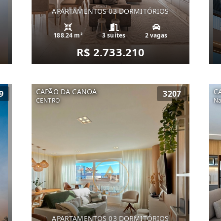
APARTAMENTOS 03 DORMITÓRIOS
188.24 m²
3 suítes
2 vagas
R$ 2.733.210
CAPÃO DA CANOA
C
9
3207
CENTRO
Na
APARTAMENTOS 03 DORMITÓRIOS