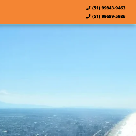
(51) 99843-9463
(51) 99689-5986