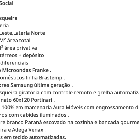
Social
squeira
eria
Leste,Laterla Norte
M² área total
² área privativa
térreos + depósito
 diferenciais
e Microondas Franke .
domésticos linha Brastemp .
sores Samsung última geração .
squeira giratória com controle remoto e grelha automatiz
anato 60x120 Portinari .
ia 100% em marcenaria Aura Móveis com engrossamento de
ros com cabides iluminados .
re branco Paraná escovado na cozinha e bancada gourmet
eira e Adega Venax .
as em tecido automatizadas.