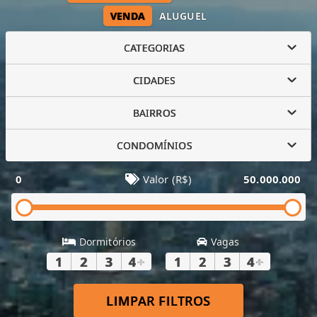
VENDA
ALUGUEL
CATEGORIAS
CIDADES
BAIRROS
CONDOMÍNIOS
0
Valor (R$)
50.000.000
Dormitórios
Vagas
1
2
3
4
+
1
2
3
4
+
LIMPAR FILTROS