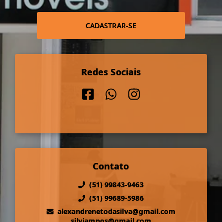
CADASTRAR-SE
Redes Sociais
Contato
(51) 99843-9463
(51) 99689-5986
alexandrenetodasilva@gmail.com
silviampos@gmail.com