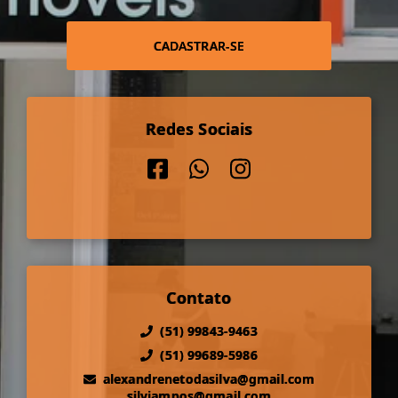
CADASTRAR-SE
Redes Sociais
Contato
(51) 99843-9463
(51) 99689-5986
alexandrenetodasilva@gmail.com
silviampos@gmail.com