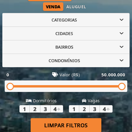
VENDA
ALUGUEL
CATEGORIAS
CIDADES
BAIRROS
CONDOMÍNIOS
0
Valor (R$)
50.000.000
Dormitórios
Vagas
1
2
3
4
+
1
2
3
4
+
LIMPAR FILTROS