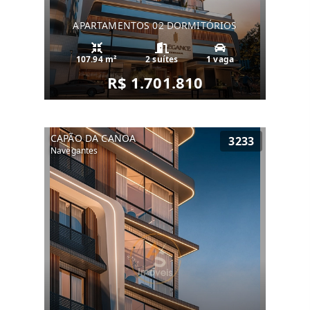
APARTAMENTOS 02 DORMITÓRIOS
107.94 m²
2 suítes
1 vaga
R$ 1.701.810
CAPÃO DA CANOA
3233
Navegantes