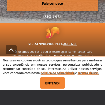
Fale conosco
CRECI
69373
© DESENVOLVIDO PELA
AGIL.NET
Nós usamos cookies e outras tecnologias semelhantes para
melhorar a sua experiência em nossos serviços, personalizar
publicidade e recomendar conteúdo de seu interesse. Ao utilizar
Nós usamos cookies e outras tecnologias semelhantes para melhorar
nossos serviços, você concorda com nossa política de privacidade e
a sua experiência em nossos serviços, personalizar publicidade e
termos de uso.
recomendar conteúdo de seu interesse. Ao utilizar nossos serviços,
você concorda com nossa
política de privacidade
e
termos de uso
.
Política de Privacidade
Termos de uso
ENTENDI