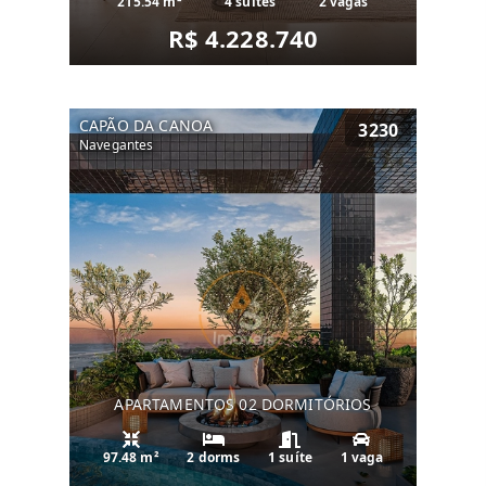
215.54 m²
4 suítes
2 vagas
R$ 4.228.740
CAPÃO DA CANOA
3230
Navegantes
APARTAMENTOS 02 DORMITÓRIOS
97.48 m²
2 dorms
1 suíte
1 vaga