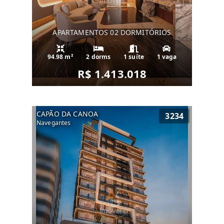
APARTAMENTOS 02 DORMITÓRIOS
94.98 m²
2 dorms
1 suíte
1 vaga
R$ 1.413.018
CAPÃO DA CANOA
3234
Navegantes