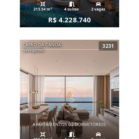
215.54 m²
4 suítes
2 vagas
R$ 4.228.740
CAPÃO DA CANOA
3231
Navegantes
APARTAMENTOS 02 DORMITÓRIOS