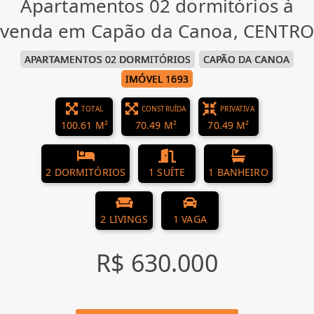
Apartamentos 02 dormitórios à
venda em Capão da Canoa, CENTRO
APARTAMENTOS 02 DORMITÓRIOS
CAPÃO DA CANOA
IMÓVEL 1693
TOTAL
CONSTRUÍDA
PRIVATIVA
100.61 M²
70.49 M²
70.49 M²
2 DORMITÓRIOS
1 SUÍTE
1 BANHEIRO
2 LIVINGS
1 VAGA
R$ 630.000