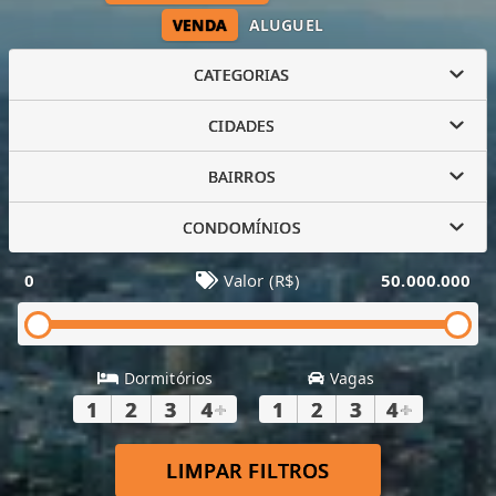
VENDA
ALUGUEL
CATEGORIAS
CIDADES
BAIRROS
CONDOMÍNIOS
0
Valor (R$)
50.000.000
Dormitórios
Vagas
1
2
3
4
+
1
2
3
4
+
LIMPAR FILTROS