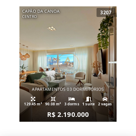
CAPÃO DA CANOA
3207
CENTRO
APARTAMENTOS 03 DORMITÓRIOS
129.45 m²
90.08 m²
3 dorms
1 suíte
2 vagas
R$ 2.190.000