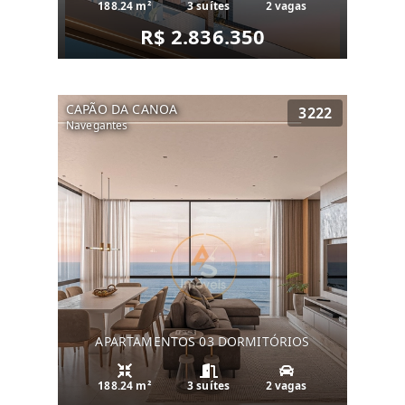
188.24 m²
3 suítes
2 vagas
R$ 2.836.350
CAPÃO DA CANOA
3222
Navegantes
APARTAMENTOS 03 DORMITÓRIOS
188.24 m²
3 suítes
2 vagas