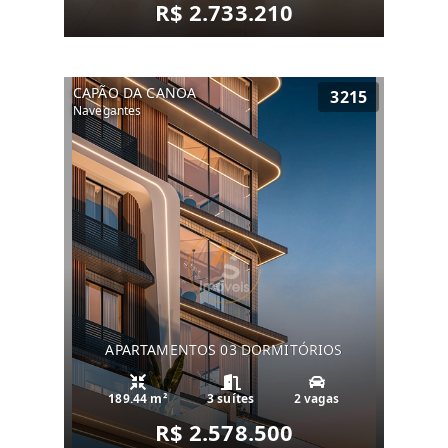
R$ 2.733.210
CAPÃO DA CANOA
3215
Navegantes
APARTAMENTOS 03 DORMITÓRIOS
189.44 m²
3 suítes
2 vagas
R$ 2.578.500