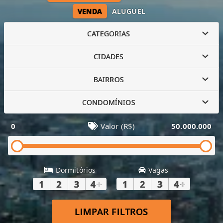
VENDA
ALUGUEL
CATEGORIAS
CIDADES
BAIRROS
CONDOMÍNIOS
0
Valor (R$)
50.000.000
Dormitórios
Vagas
1
2
3
4
+
1
2
3
4
+
LIMPAR FILTROS