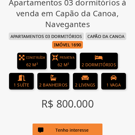
Apartamentos 03 dormitórios à
venda em Capão da Canoa,
Navegantes
APARTAMENTOS 03 DORMITÓRIOS
CAPÃO DA CANOA
IMÓVEL 1690
CONSTRUÍDA
PRIVATIVA
62 M²
62 M²
2 DORMITÓRIOS
1 SUÍTE
2 BANHEIROS
2 LIVINGS
1 VAGA
R$ 800.000
Tenho interesse