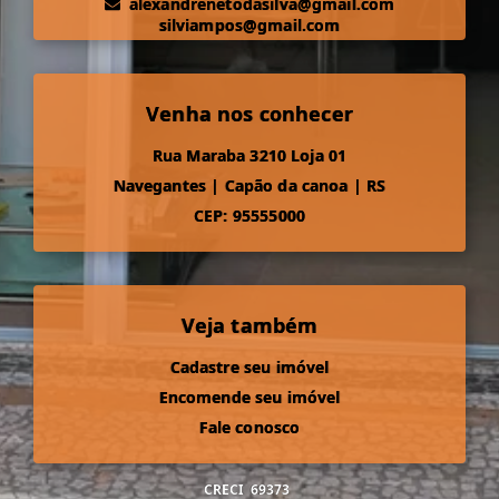
alexandrenetodasilva@gmail.com
silviampos@gmail.com
Venha nos conhecer
Rua Maraba 3210 Loja 01
Navegantes
|
Capão da canoa
|
RS
CEP: 95555000
Veja também
Cadastre seu imóvel
Encomende seu imóvel
Fale conosco
CRECI
69373