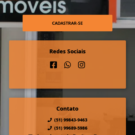
CADASTRAR-SE
Redes Sociais
Contato
(51) 99843-9463
(51) 99689-5986