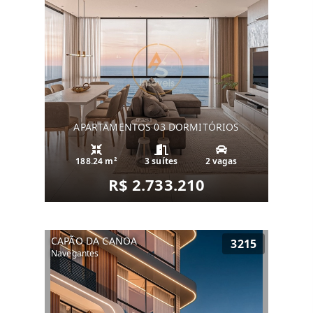
APARTAMENTOS 03 DORMITÓRIOS
188.24 m²
3 suítes
2 vagas
R$ 2.733.210
CAPÃO DA CANOA
3215
Navegantes