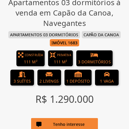
Apartamentos 03 dormitórios à
venda em Capão da Canoa,
Navegantes
APARTAMENTOS 03 DORMITÓRIOS
CAPÃO DA CANOA
IMÓVEL 1683
CONSTRUÍDA
PRIVATIVA
111 M²
111 M²
3 DORMITÓRIOS
3 SUÍTES
2 LIVINGS
1 DEPÓSITO
1 VAGA
R$ 1.290.000
Tenho interesse