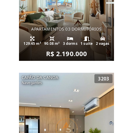
APARTAMENTOS 03 DORMITÓRIOS
129.45 m²
90.08 m²
3 dorms
1 suíte
2 vagas
R$ 2.190.000
CAPÃO DA CANOA
3203
Navegantes