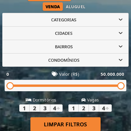
VENDA
ALUGUEL
CATEGORIAS
CIDADES
BAIRROS
CONDOMÍNIOS
0
Valor (R$)
50.000.000
Dormitórios
Vagas
1
2
3
4
+
1
2
3
4
+
LIMPAR FILTROS