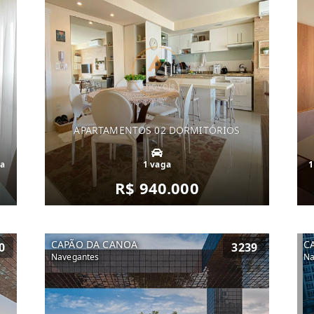
APARTAMENTOS 02 DORMITÓRIOS
ga
1 vaga
1
R$ 940.000
CAPÃO DA CANOA
C
0
3239
Navegantes
Na