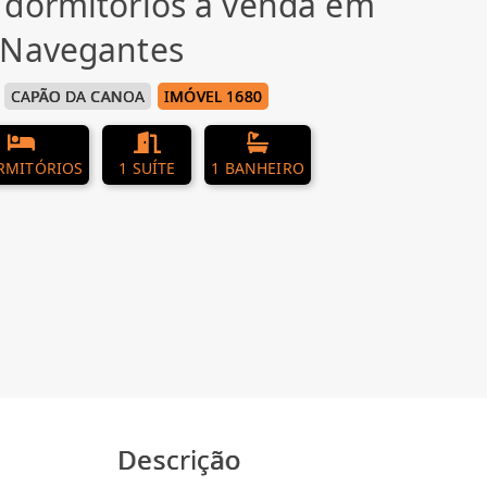
 dormitórios à venda em
 Navegantes
CAPÃO DA CANOA
IMÓVEL 1680
RMITÓRIOS
1 SUÍTE
1 BANHEIRO
Descrição