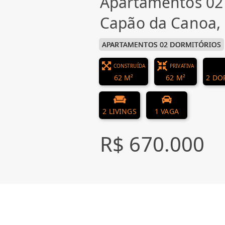
Apartamentos 02
Capão da Canoa,
APARTAMENTOS 02 DORMITÓRIOS
CONSTRUÍDA
PRIVATIVA
62 M²
62 M²
2 DO
2 LIVINGS
1 VAGA
R$ 670.000