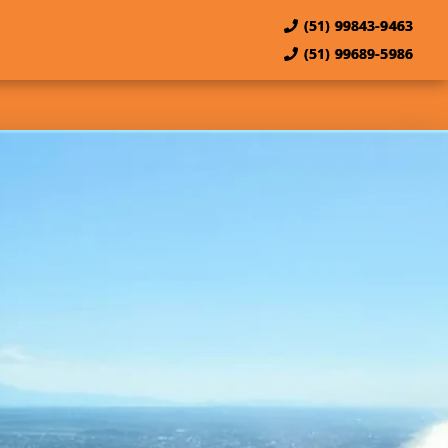
(51) 99843-9463
(51) 99689-5986