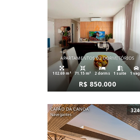
APARTAMENTOS 02 DORMITÓRIOS
102.69 m²
71.15 m²
2 dorms
1 suíte
1 va
R$ 850.000
CAPÃO DA CANOA
324
Navegantes