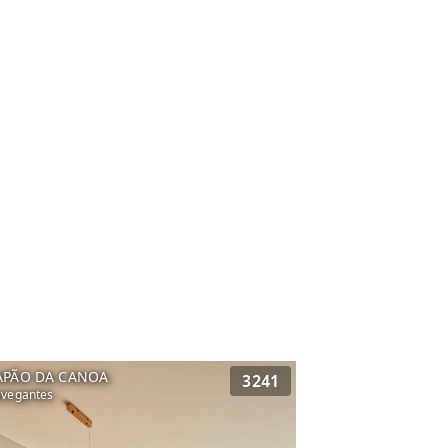
APÃO DA CANOA
3241
vegantes