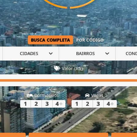
BUSCA COMPLETA
POR CÓDIGO
CIDADES
BAIRROS
CON
Valor (R$)
Dormitórios
Vagas
1
2
3
4
+
1
2
3
4
+