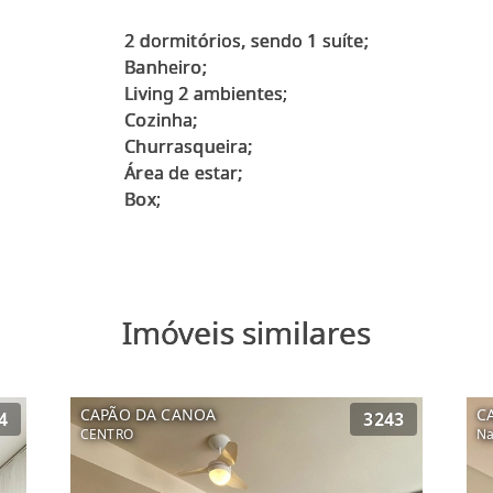
2 dormitórios, sendo 1 suíte;
Banheiro;
Living 2 ambientes;
Cozinha;
Churrasqueira;
Área de estar;
Imóveis similares
CAPÃO DA CANOA
C
4
3243
CENTRO
Na