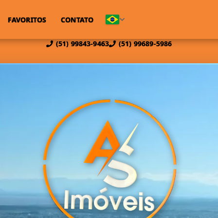
FAVORITOS
CONTATO
(51) 99843-9463
(51) 99689-5986