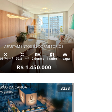
APARTAMENTOS 02 DORMITÓRIOS
05.74 m²
70.81 m²
2 dorms
1 suíte
1 vaga
R$ 1.450.000
APÃO DA CANOA
3238
vegantes