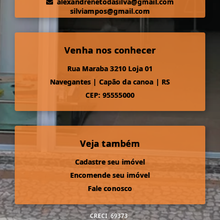
alexandrenetodasilva@gmail.com
silviampos@gmail.com
Venha nos conhecer
Rua Maraba 3210 Loja 01
Navegantes
|
Capão da canoa
|
RS
CEP: 95555000
Veja também
Cadastre seu imóvel
Encomende seu imóvel
Fale conosco
CRECI
69373