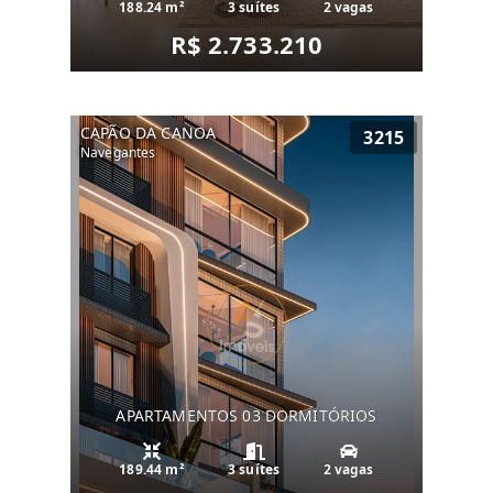
188.24 m²
3 suítes
2 vagas
R$ 2.733.210
CAPÃO DA CANOA
3215
Navegantes
APARTAMENTOS 03 DORMITÓRIOS
189.44 m²
3 suítes
2 vagas