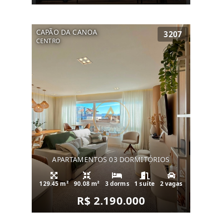
CAPÃO DA CANOA
3207
CENTRO
APARTAMENTOS 03 DORMITÓRIOS
129.45 m²
90.08 m²
3 dorms
1 suíte
2 vagas
R$ 2.190.000