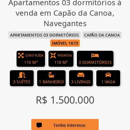
Apartamentos 03 dormitórios à
venda em Capão da Canoa,
Navegantes
APARTAMENTOS 03 DORMITÓRIOS
CAPÃO DA CANOA
IMÓVEL 1673
CONSTRUÍDA
PRIVATIVA
110 M²
110 M²
3 DORMITÓRIOS
3 SUÍTES
1 BANHEIRO
3 LIVINGS
1 VAGA
R$ 1.500.000
Tenho interesse