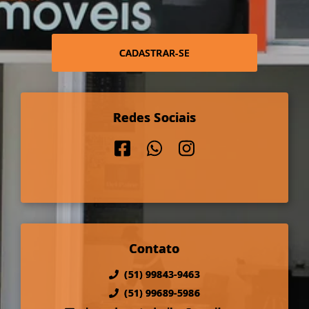
CADASTRAR-SE
Redes Sociais
Contato
(51) 99843-9463
(51) 99689-5986