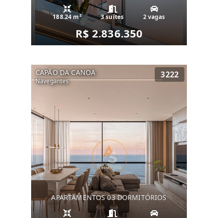
188.24 m²
3 suítes
2 vagas
R$ 2.836.350
CAPÃO DA CANOA
3222
Navegantes
APARTAMENTOS 03 DORMITÓRIOS