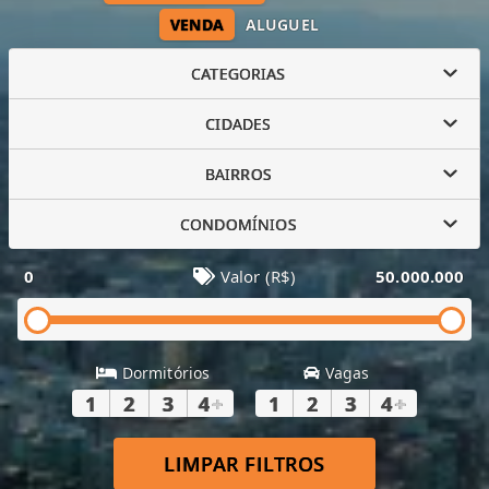
VENDA
ALUGUEL
CATEGORIAS
CIDADES
BAIRROS
CONDOMÍNIOS
0
Valor (R$)
50.000.000
Dormitórios
Vagas
1
2
3
4
+
1
2
3
4
+
LIMPAR FILTROS