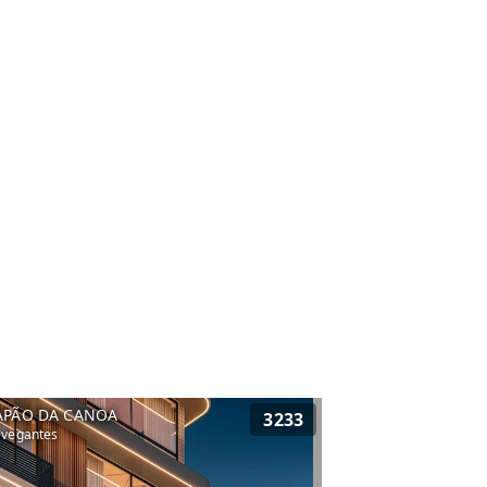
APÃO DA CANOA
3233
vegantes