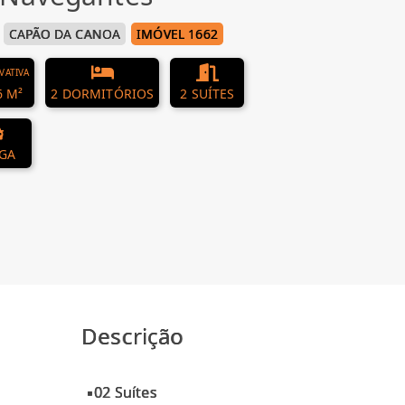
CAPÃO DA CANOA
IMÓVEL 1662
IVATIVA
6 M²
2 DORMITÓRIOS
2 SUÍTES
AGA
Descrição
▪02 Suítes