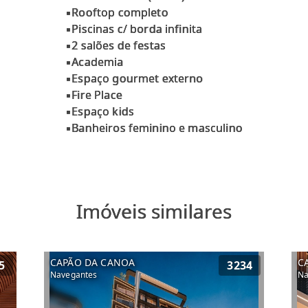
▪Rooftop completo
▪Piscinas c/ borda infinita
▪2 salões de festas
▪Academia
▪Espaço gourmet externo
▪Fire Place
▪Espaço kids
Imóveis similares
CAPÃO DA CANOA
C
5
3234
Navegantes
Na