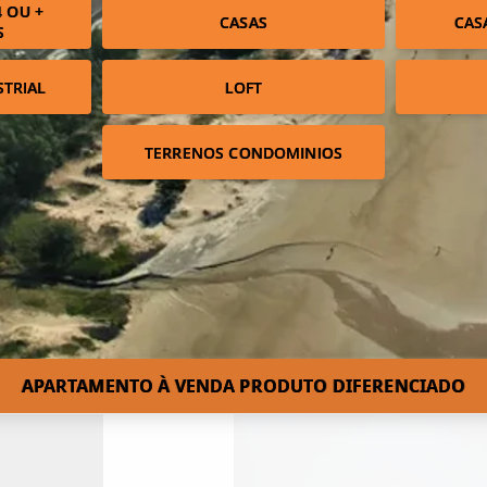
 OU +
CASAS
CAS
S
STRIAL
LOFT
TERRENOS CONDOMINIOS
APARTAMENTO À VENDA PRODUTO DIFERENCIADO