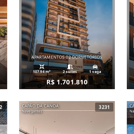
APARTAMENTOS 02 DORMITÓRIOS
107.94 m²
2 suítes
1 vaga
R$ 1.701.810
CAPÃO DA CANOA
C
2
3231
Navegantes
Na