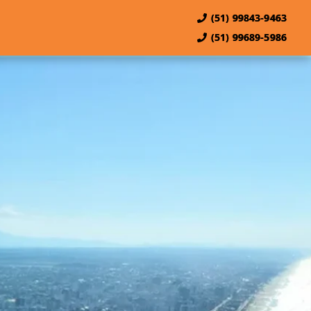
(51) 99843-9463
(51) 99689-5986