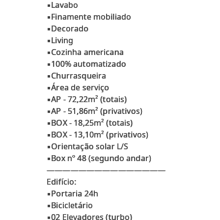
▪Lavabo
▪Finamente mobiliado
▪Decorado
▪Living
▪Cozinha americana
▪100% automatizado
▪Churrasqueira
▪Área de serviço
▪AP - 72,22m² (totais)
▪AP - 51,86m² (privativos)
▪BOX - 18,25m² (totais)
▪BOX - 13,10m² (privativos)
▪Orientação solar L/S
▪Box nº 48 (segundo andar)
———————————————
Edifício:
▪Portaria 24h
▪Bicicletário
▪02 Elevadores (turbo)