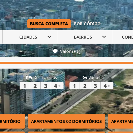
BUSCA COMPLETA
POR CÓDIGO
CIDADES
BAIRROS
CON
Valor (R$)
Dormitórios
Vagas
1
2
3
4
+
1
2
3
4
+
RMITÓRIO
APARTAMENTOS 02 DORMITÓRIOS
APARTAME