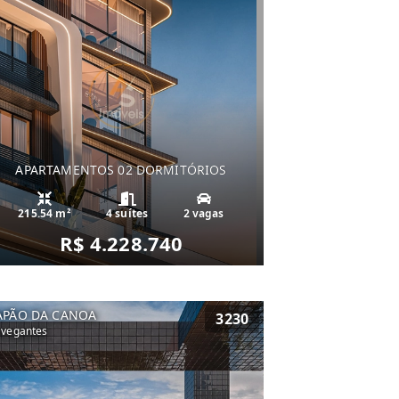
APARTAMENTOS 02 DORMITÓRIOS
215.54 m²
4 suítes
2 vagas
R$ 4.228.740
APÃO DA CANOA
3230
vegantes