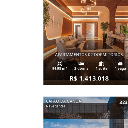
APARTAMENTOS 02 DORMITÓRIOS
94.98 m²
2 dorms
1 suíte
1 vaga
R$ 1.413.018
CAPÃO DA CANOA
323
Navegantes