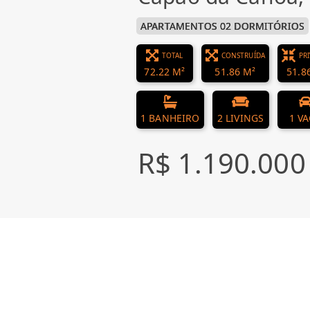
APARTAMENTOS 02 DORMITÓRIOS
TOTAL
CONSTRUÍDA
PR
72.22 M²
51.86 M²
51.8
1 BANHEIRO
2 LIVINGS
1 V
R$ 1.190.000