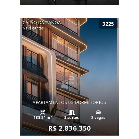
CAPÃO DA CANOA
3225
Navegantes
APARTAMENTOS 03 DORMITÓRIOS
188.24 m²
3 suítes
2 vagas
R$ 2.836.350