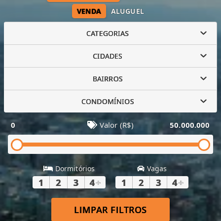
VENDA
ALUGUEL
CATEGORIAS
CIDADES
BAIRROS
CONDOMÍNIOS
0
Valor (R$)
50.000.000
Dormitórios
Vagas
1
2
3
4
+
1
2
3
4
+
LIMPAR FILTROS