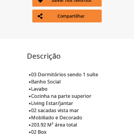
Salvar nos favoritos
Compartilhar
Descrição
▪️03 Dormitórios sendo 1 suíte
▪️Banho Social
▪️Lavabo
▪️Cozinha na parte superior
▪️Living Estar/jantar
▪️02 sacadas vista mar
▪️Mobiliado e Decorado
▪️203.92 M² área total
▪️02 Box