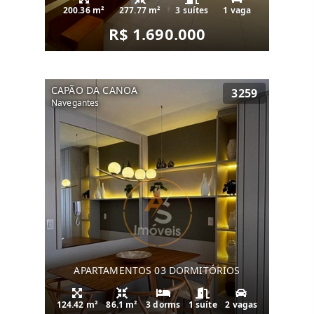
200.36 m²
277.77 m²
3 suítes
1 vaga
R$ 1.690.000
CAPÃO DA CANOA
3259
Navegantes
APARTAMENTOS 03 DORMITÓRIOS
124.42 m²
86.1 m²
3 dorms
1 suíte
2 vagas