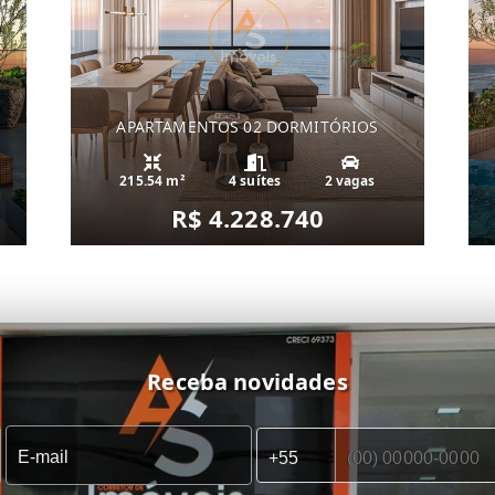
APARTAMENTOS 02 DORMITÓRIOS
215.54 m²
4 suítes
2 vagas
R$ 4.228.740
Receba novidades