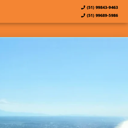
(51) 99843-9463
(51) 99689-5986