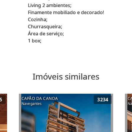
Living 2 ambientes;
Finamente mobiliado e decorado!
Cozinha;
Churrasqueira;
Área de serviço;
Imóveis similares
CAPÃO DA CANOA
C
5
3234
Navegantes
Na