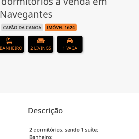
 dormitórios à venda em
 Navegantes
CAPÃO DA CANOA
IMÓVEL 1624
 BANHEIRO
2 LIVINGS
1 VAGA
Descrição
2 dormitórios, sendo 1 suíte;
Banheiro;