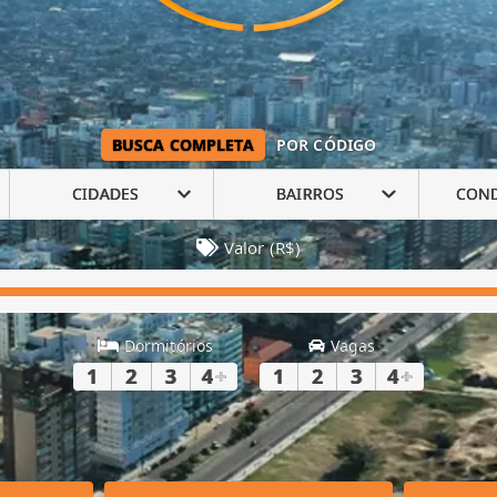
BUSCA COMPLETA
POR CÓDIGO
CIDADES
BAIRROS
CON
Valor (R$)
Dormitórios
Vagas
1
2
3
4
+
1
2
3
4
+