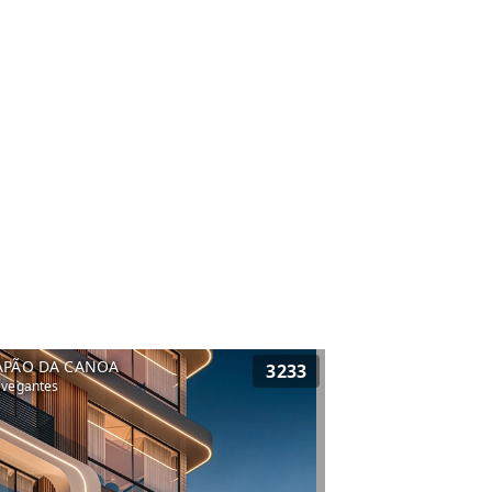
APÃO DA CANOA
3233
vegantes