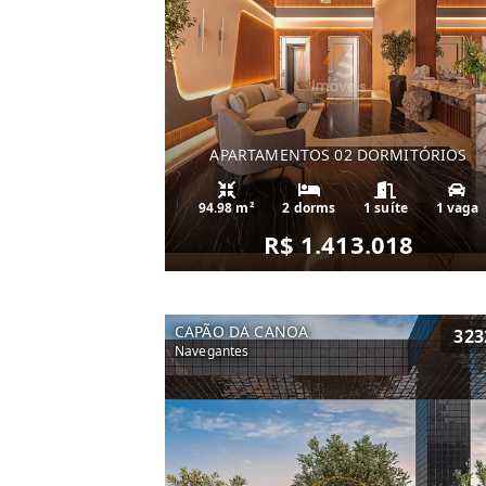
APARTAMENTOS 02 DORMITÓRIOS
94.98 m²
2 dorms
1 suíte
1 vaga
R$ 1.413.018
CAPÃO DA CANOA
323
Navegantes