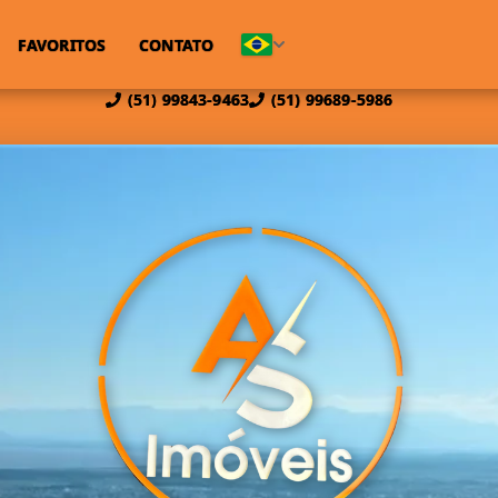
FAVORITOS
CONTATO
(51) 99843-9463
(51) 99689-5986