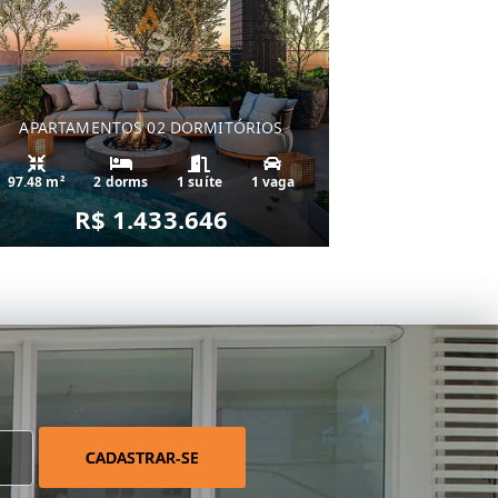
APARTAMENTOS 02 DORMITÓRIOS
97.48 m²
2 dorms
1 suíte
1 vaga
R$ 1.433.646
CADASTRAR-SE