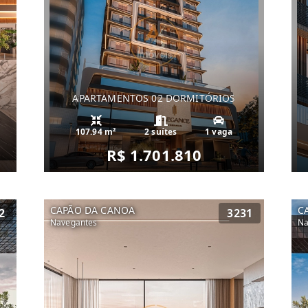
APARTAMENTOS 02 DORMITÓRIOS
107.94 m²
2 suítes
1 vaga
R$ 1.701.810
CAPÃO DA CANOA
C
2
3231
Navegantes
Na