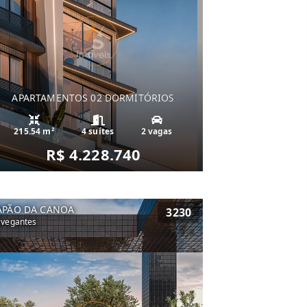
APARTAMENTOS 02 DORMITÓRIOS
215.54 m²
4 suítes
2 vagas
R$ 4.228.740
APÃO DA CANOA
3230
vegantes